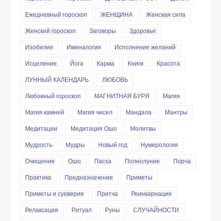
Ежедневный гороскоп
ЖЕНЩИНА
Женская сила
Женский гороскоп
Заговоры
Здоровье
Изобилие
Именалогия
Исполнение желаний
Исцеление
Йога
Карма
Книги
Красота
ЛУННЫЙ КАЛЕНДАРЬ
ЛЮБОВЬ
Любовный гороскоп
МАГНИТНАЯ БУРЯ
Магия
Магия камней
Магия чисел
Мандала
Мантры
Медитации
Медитация Ошо
Молитвы
Мудрость
Мудры
Новый год
Нумерология
Очищение
Ошо
Пасха
Полнолуние
Порча
Практика
Предназначение
Приметы
Приметы и суеверия
Притча
Реинкарнация
Релаксация
Ритуал
Руны
СЛУЧАЙНОСТИ