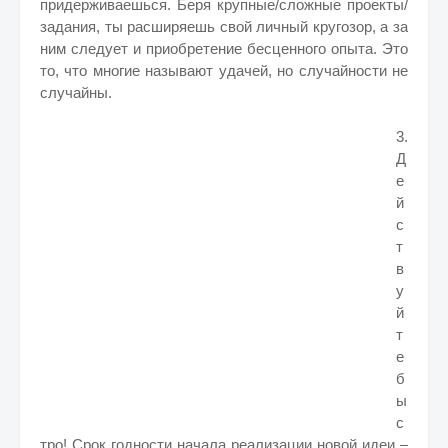
придерживаешься. Беря крупные/сложные проекты/
задания, ты расширяешь свой личный кругозор, а за
ним следует и приобретение бесценного опыта. Это
то, что многие называют удачей, но случайности не
случайны.
3.
Д
е
й
с
т
в
у
й
т
е
б
ы
с
тро! Срок годности начала реализации новой идеи –