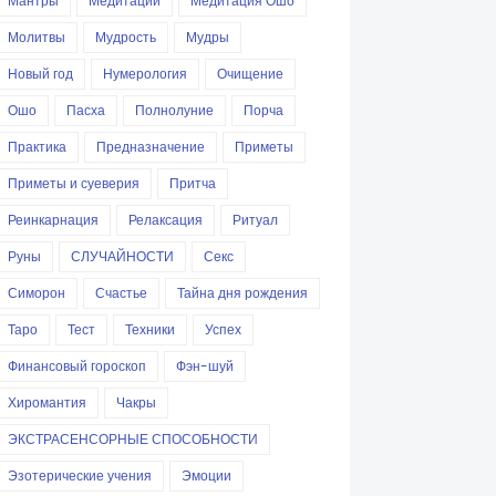
Мантры
Медитации
Медитация Ошо
Молитвы
Мудрость
Мудры
Новый год
Нумерология
Очищение
Ошо
Пасха
Полнолуние
Порча
Практика
Предназначение
Приметы
Приметы и суеверия
Притча
Реинкарнация
Релаксация
Ритуал
Руны
СЛУЧАЙНОСТИ
Секс
Симорон
Счастье
Тайна дня рождения
Таро
Тест
Техники
Успех
Финансовый гороскоп
Фэн-шуй
Хиромантия
Чакры
ЭКСТРАСЕНСОРНЫЕ СПОСОБНОСТИ
Эзотерические учения
Эмоции