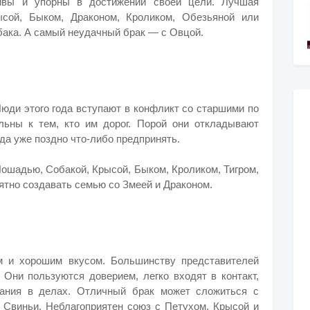
чивы и упорны в достижении своей цели. Лучшая
ысой, Быком, Драконом, Кроликом, Обезьяной или
ака. А самый неудачный брак — с Овцой.
Люди этого года вступают в конфликт со старшими по
льны к тем, кто им дорог. Порой они откладывают
да уже поздно что-либо предпринять.
ошадью, Собакой, Крысой, Быком, Кроликом, Тигром,
ятно создавать семью со Змеей и Драконом.
ом и хорошим вкусом. Большинству представителей
. Они пользуются доверием, легко входят в контакт,
нания в делах. Отличный брак может сложиться с
Свиньи. Неблагоприятен союз с Петухом, Крысой и