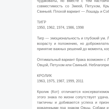
чудаковаты, но вместе с тем настой
совместимость со Змеей, Петухом, Кр
Свиньей. Плохой вариант — Лошадь и Соб
ТИГР
1950, 1962, 1974, 1986, 1998
Тигр — эмоциональность и глубокий ум. 
возрасту и положению, но доброжелате
принятие важных решений до момента, ког
Оптимальный вариант брака возможен с Л
Овцой, Петухом или Свиньей. Неблагопри
КРОЛИК
1963, 1975, 1987, 1999, 2011
Кролик (Кот) отличается консерватизм
этого знака по жизни сопутствует удача
тактичны и добиваются успеха и приз
рожденными под знаком Овцы, Собаки и 