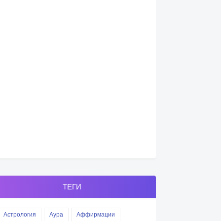
ТЕГИ
Астрология
Аура
Аффирмации