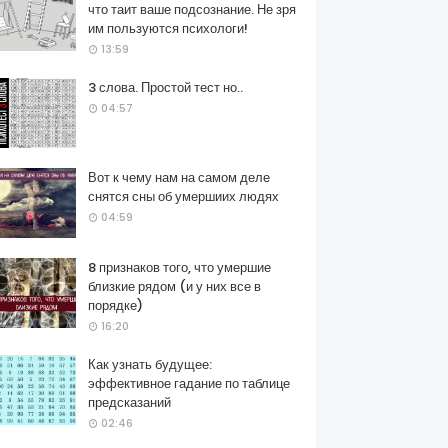
что таит ваше подсознание. Не зря
им пользуются психологи!
13:59
3 слова. Простой тест но..
04:57
Вот к чему нам на самом деле
снятся сны об умершиих людях
04:59
8 признаков того, что умершие
близкие рядом (и у них все в
порядке)
16:20
Как узнать будущее:
эффективное гадание по таблице
предсказаний
02:46