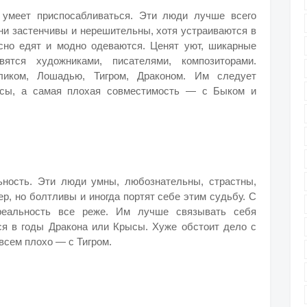
 умеет приспосабливаться. Эти люди лучше всего
они застенчивы и нерешительны, хотя устраиваются в
сно едят и модно одеваются. Ценят уют, шикарные
вятся художниками, писателями, композиторами.
иком, Лошадью, Тигром, Драконом. Им следует
рысы, а самая плохая совместимость — с Быком и
ность. Эти люди умны, любознательны, страстны,
р, но болтливы и иногда портят себе этим судьбу. С
еальность все реже. Им лучше связывать себя
я в годы Дракона или Крысы. Хуже обстоит дело с
всем плохо — с Тигром.