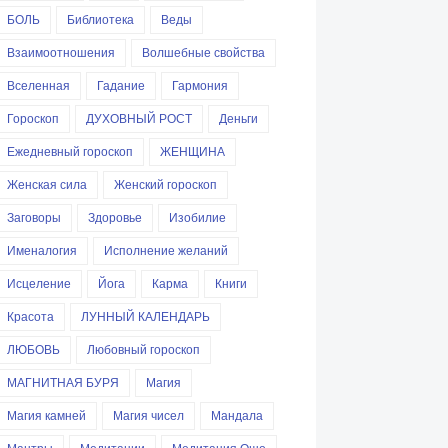
БОЛЬ
Библиотека
Веды
Взаимоотношения
Волшебные свойства
Вселенная
Гадание
Гармония
Гороскоп
ДУХОВНЫЙ РОСТ
Деньги
Ежедневный гороскоп
ЖЕНЩИНА
Женская сила
Женский гороскоп
Заговоры
Здоровье
Изобилие
Именалогия
Исполнение желаний
Исцеление
Йога
Карма
Книги
Красота
ЛУННЫЙ КАЛЕНДАРЬ
ЛЮБОВЬ
Любовный гороскоп
МАГНИТНАЯ БУРЯ
Магия
Магия камней
Магия чисел
Мандала