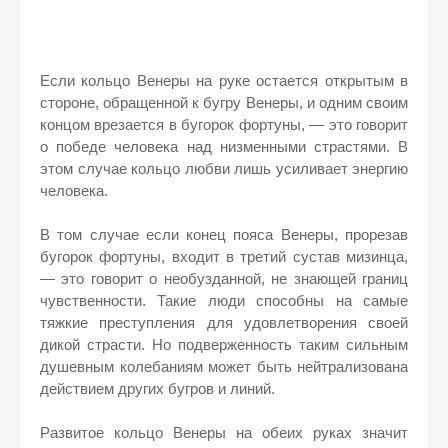
Если кольцо Венеры на руке остается открытым в
сто­роне, обращенной к бугру Венеры, и одним своим
концом врезается в бугорок фортуны, — это гово­рит
о победе человека над низменными страстя­ми. В
этом случае кольцо любви лишь усиливает энергию
человека.
В том случае если конец пояса Венеры, проре­зав
бугорок фортуны, входит в третий сустав ми­зинца,
— это говорит о необузданной, не знаю­щей границ
чувственности. Такие люди способны на самые
тяжкие преступления для удовлетворе­ния своей
дикой страсти. Но подверженность таким сильным
душевным колебаниям может быть нейтрализована
действи­ем других бугров и линий.
Развитое кольцо Венеры на обеих руках значит