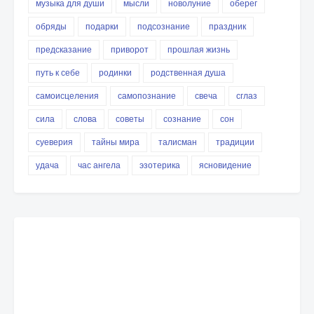
музыка для души
мысли
новолуние
оберег
обряды
подарки
подсознание
праздник
предсказание
приворот
прошлая жизнь
путь к себе
родинки
родственная душа
самоисцеления
самопознание
свеча
сглаз
сила
слова
советы
сознание
сон
суеверия
тайны мира
талисман
традиции
удача
час ангела
эзотерика
ясновидение