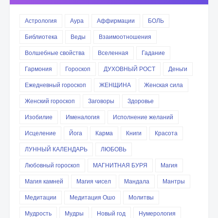
Астрология
Аура
Аффирмации
БОЛЬ
Библиотека
Веды
Взаимоотношения
Волшебные свойства
Вселенная
Гадание
Гармония
Гороскоп
ДУХОВНЫЙ РОСТ
Деньги
Ежедневный гороскоп
ЖЕНЩИНА
Женская сила
Женский гороскоп
Заговоры
Здоровье
Изобилие
Именалогия
Исполнение желаний
Исцеление
Йога
Карма
Книги
Красота
ЛУННЫЙ КАЛЕНДАРЬ
ЛЮБОВЬ
Любовный гороскоп
МАГНИТНАЯ БУРЯ
Магия
Магия камней
Магия чисел
Мандала
Мантры
Медитации
Медитация Ошо
Молитвы
Мудрость
Мудры
Новый год
Нумерология