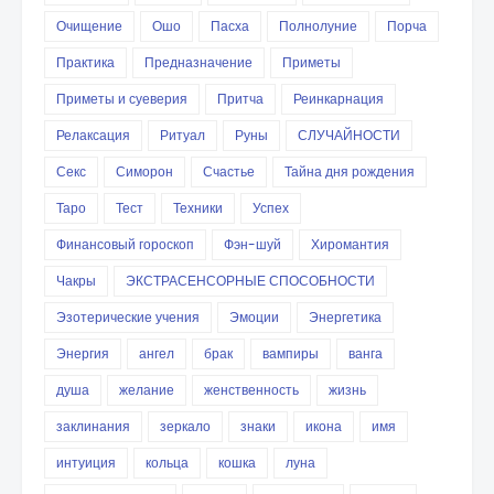
Очищение
Ошо
Пасха
Полнолуние
Порча
Практика
Предназначение
Приметы
Приметы и суеверия
Притча
Реинкарнация
Релаксация
Ритуал
Руны
СЛУЧАЙНОСТИ
Секс
Симорон
Счастье
Тайна дня рождения
Таро
Тест
Техники
Успех
Финансовый гороскоп
Фэн-шуй
Хиромантия
Чакры
ЭКСТРАСЕНСОРНЫЕ СПОСОБНОСТИ
Эзотерические учения
Эмоции
Энергетика
Энергия
ангел
брак
вампиры
ванга
душа
желание
женственность
жизнь
заклинания
зеркало
знаки
икона
имя
интуиция
кольца
кошка
луна