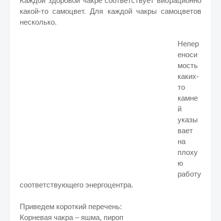
Каждой здоровой чакре соответствует вибрационно
какой-то самоцвет. Для каждой чакры самоцветов
несколько.
Непер
еноси
мость
каких-
то
камне
й
указы
вает
на
плоху
ю
работу
соответствующего энергоцентра.
Приведем короткий перечень:
Корневая чакра – яшма, пироп