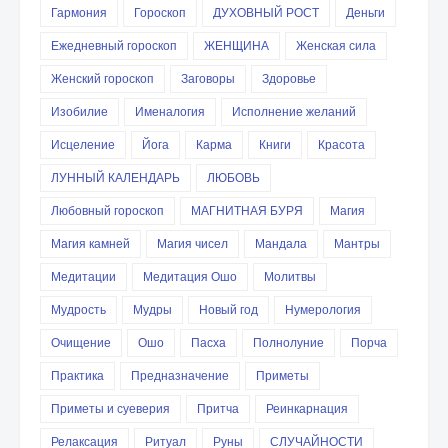
Гармония
Гороскоп
ДУХОВНЫЙ РОСТ
Деньги
Ежедневный гороскоп
ЖЕНЩИНА
Женская сила
Женский гороскоп
Заговоры
Здоровье
Изобилие
Именалогия
Исполнение желаний
Исцеление
Йога
Карма
Книги
Красота
ЛУННЫЙ КАЛЕНДАРЬ
ЛЮБОВЬ
Любовный гороскоп
МАГНИТНАЯ БУРЯ
Магия
Магия камней
Магия чисел
Мандала
Мантры
Медитации
Медитация Ошо
Молитвы
Мудрость
Мудры
Новый год
Нумерология
Очищение
Ошо
Пасха
Полнолуние
Порча
Практика
Предназначение
Приметы
Приметы и суеверия
Притча
Реинкарнация
Релаксация
Ритуал
Руны
СЛУЧАЙНОСТИ