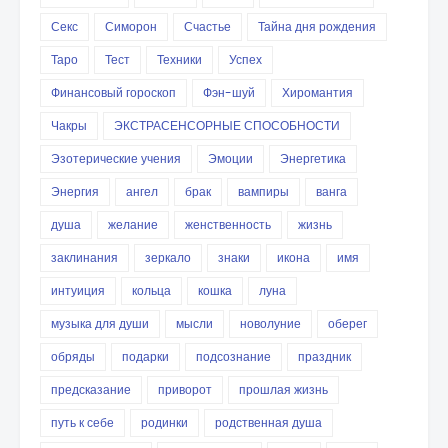
Секс
Симорон
Счастье
Тайна дня рождения
Таро
Тест
Техники
Успех
Финансовый гороскоп
Фэн-шуй
Хиромантия
Чакры
ЭКСТРАСЕНСОРНЫЕ СПОСОБНОСТИ
Эзотерические учения
Эмоции
Энергетика
Энергия
ангел
брак
вампиры
ванга
душа
желание
женственность
жизнь
заклинания
зеркало
знаки
икона
имя
интуиция
кольца
кошка
луна
музыка для души
мысли
новолуние
оберег
обряды
подарки
подсознание
праздник
предсказание
приворот
прошлая жизнь
путь к себе
родинки
родственная душа