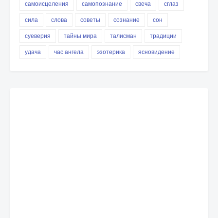
самоисцеления
самопознание
свеча
сглаз
сила
слова
советы
сознание
сон
суеверия
тайны мира
талисман
традиции
удача
час ангела
эзотерика
ясновидение