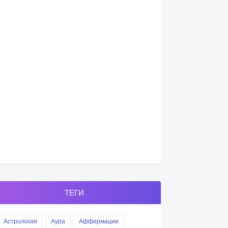
ТЕГИ
Астрология
Аура
Аффирмации