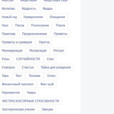
Мантры
Медитации
Медитация Ошо
Молитвы
Мудрость
Мудры
Новый год
Нумерология
Очищение
Ошо
Пасха
Полнолуние
Порча
Практика
Предназначение
Приметы
Приметы и суеверия
Притча
Реинкарнация
Релаксация
Ритуал
Руны
СЛУЧАЙНОСТИ
Секс
Симорон
Счастье
Тайна дня рождения
Таро
Тест
Техники
Успех
Финансовый гороскоп
Фэн-шуй
Хиромантия
Чакры
ЭКСТРАСЕНСОРНЫЕ СПОСОБНОСТИ
Эзотерические учения
Эмоции