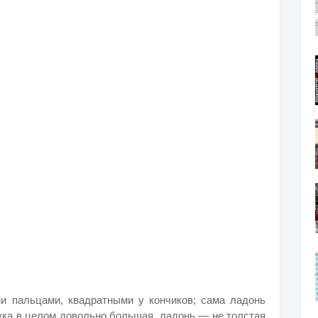
и пальцами, квадратными у кончиков; сама ладонь
рука в целом довольно большая, ладонь — не толстая