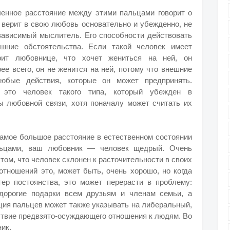
енное расстояние между этими пальцами говорит о
и верит в свою любовь основательно и убежденно, не
езависимый мыслитель. Его способности действовать
шние обстоятельства. Если такой человек имеет
орит любовнице, что хочет жениться на ней, он
рее всего, он не женится на ней, потому что внешние
любые действия, которые он может предпринять.
 это человек такого типа, который убежден в
 любовной связи, хотя поначалу может считать их
самое большое расстояние в естественном состоянии
льцами, ваш любовник — человек щедрый. Очень
том, что человек склонен к расточительности в своих
отношений это, может быть, очень хорошо, но когда
ер постоянства, это может перерасти в проблему:
 дорогие подарки всем друзьям и членам семьи, а
ация пальцев может также указывать на либеральный,
ствие предвзято-осуждающего отношения к людям. Во
ик.