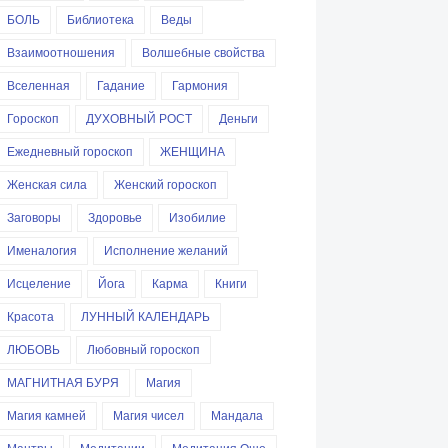
БОЛЬ
Библиотека
Веды
Взаимоотношения
Волшебные свойства
Вселенная
Гадание
Гармония
Гороскоп
ДУХОВНЫЙ РОСТ
Деньги
Ежедневный гороскоп
ЖЕНЩИНА
Женская сила
Женский гороскоп
Заговоры
Здоровье
Изобилие
Именалогия
Исполнение желаний
Исцеление
Йога
Карма
Книги
Красота
ЛУННЫЙ КАЛЕНДАРЬ
ЛЮБОВЬ
Любовный гороскоп
МАГНИТНАЯ БУРЯ
Магия
Магия камней
Магия чисел
Мандала