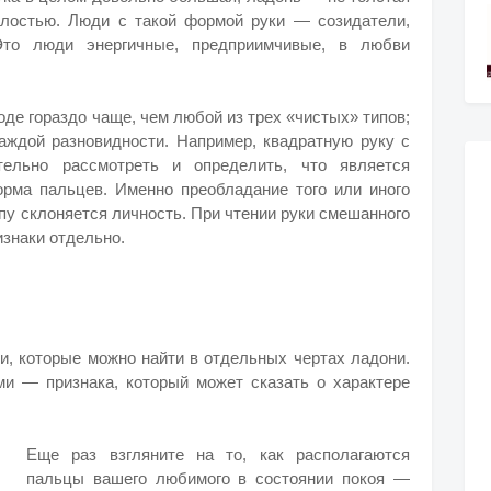
палостью. Люди с такой формой руки — созидатели,
то люди энергичные, предприимчивые, в любви
оде гораздо чаще, чем любой из трех «чистых» типов;
каждой разновидности. Например, квадратную руку с
тельно рассмотреть и определить, что является
ма пальцев. Именно преобладание того или иного
ипу склоняется личность. При чтении руки смешанного
изнаки отдельно.
и, которые можно найти в отдельных чертах ладони.
и — признака, который может сказать о характере
Еще раз взгляните на то, как располагаются
пальцы вашего любимого в состоянии покоя —