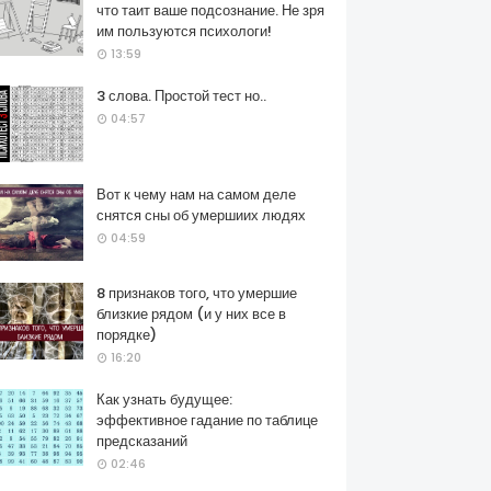
что таит ваше подсознание. Не зря
им пользуются психологи!
13:59
3 слова. Простой тест но..
04:57
Вот к чему нам на самом деле
снятся сны об умершиих людях
04:59
8 признаков того, что умершие
близкие рядом (и у них все в
порядке)
16:20
Как узнать будущее:
эффективное гадание по таблице
предсказаний
02:46