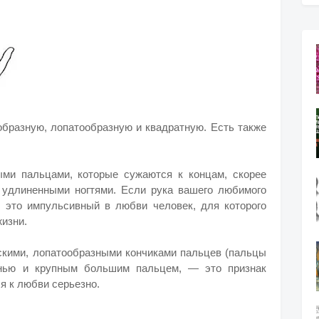
образную, лопатообразную и квадратную. Есть также
ыми пальцами, которые сужаются к концам, скорее
 удлиненными ногтями. Если рука вашего любимого
о это импульсивный в любви человек, для которого
изни.
скими, лопатообразными кончиками пальцев (пальцы
онью и крупным большим пальцем, — это признак
я к любви серьезно.