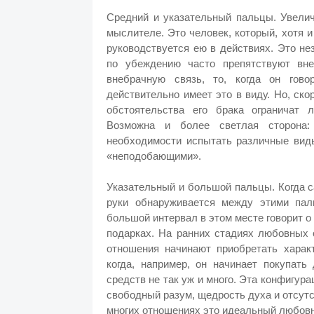
Средний и указательный пальцы. Увелич
мыслителе. Это человек, который, хотя 
руководствуется ею в действиях. Это н
по убеждению часто препятствуют вне
внебрачную связь, то, когда он гов
действительно имеет это в виду. Но, ско
обстоятельства его брака ограничат 
Возможна и более светлая сторона:
необходимости испытать различные виды
«неподобающими».
Указательный и большой пальцы. Когда 
руки обнаруживается между этими па
большой интервал в этом месте говорит о 
подарках. На ранних стадиях любовных 
отношения начинают приобретать характ
когда, например, он начинает покупать
средств не так уж и много. Эта конфигур
свободный разум, щедрость духа и отсут
многих отношениях это идеальный любовн