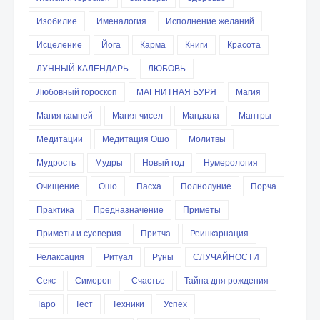
Изобилие
Именалогия
Исполнение желаний
Исцеление
Йога
Карма
Книги
Красота
ЛУННЫЙ КАЛЕНДАРЬ
ЛЮБОВЬ
Любовный гороскоп
МАГНИТНАЯ БУРЯ
Магия
Магия камней
Магия чисел
Мандала
Мантры
Медитации
Медитация Ошо
Молитвы
Мудрость
Мудры
Новый год
Нумерология
Очищение
Ошо
Пасха
Полнолуние
Порча
Практика
Предназначение
Приметы
Приметы и суеверия
Притча
Реинкарнация
Релаксация
Ритуал
Руны
СЛУЧАЙНОСТИ
Секс
Симорон
Счастье
Тайна дня рождения
Таро
Тест
Техники
Успех