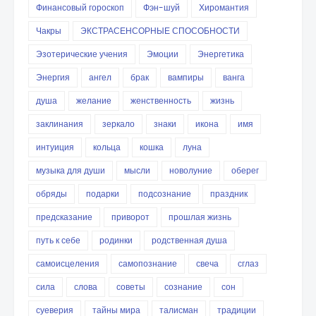
Финансовый гороскоп
Фэн-шуй
Хиромантия
Чакры
ЭКСТРАСЕНСОРНЫЕ СПОСОБНОСТИ
Эзотерические учения
Эмоции
Энергетика
Энергия
ангел
брак
вампиры
ванга
душа
желание
женственность
жизнь
заклинания
зеркало
знаки
икона
имя
интуиция
кольца
кошка
луна
музыка для души
мысли
новолуние
оберег
обряды
подарки
подсознание
праздник
предсказание
приворот
прошлая жизнь
путь к себе
родинки
родственная душа
самоисцеления
самопознание
свеча
сглаз
сила
слова
советы
сознание
сон
суеверия
тайны мира
талисман
традиции