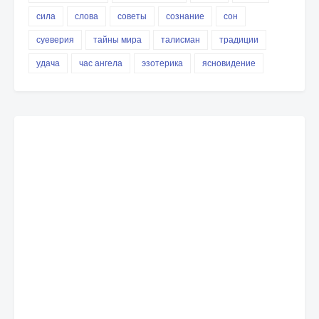
сила
слова
советы
сознание
сон
суеверия
тайны мира
талисман
традиции
удача
час ангела
эзотерика
ясновидение