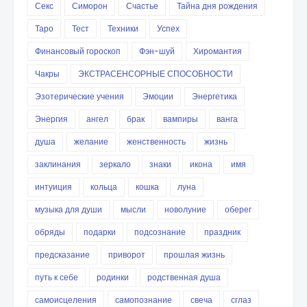
Секс
Симорон
Счастье
Тайна дня рождения
Таро
Тест
Техники
Успех
Финансовый гороскоп
Фэн-шуй
Хиромантия
Чакры
ЭКСТРАСЕНСОРНЫЕ СПОСОБНОСТИ
Эзотерические учения
Эмоции
Энергетика
Энергия
ангел
брак
вампиры
ванга
душа
желание
женственность
жизнь
заклинания
зеркало
знаки
икона
имя
интуиция
кольца
кошка
луна
музыка для души
мысли
новолуние
оберег
обряды
подарки
подсознание
праздник
предсказание
приворот
прошлая жизнь
путь к себе
родинки
родственная душа
самоисцеления
самопознание
свеча
сглаз