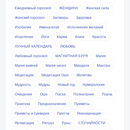
Ежедневный гороскоп
ЖЕНЩИНА
Женская сила
Женский гороскоп
Заговоры
Здоровье
Изобилие
Именалогия
Исполнение желаний
Исцеление
Йога
Карма
Книги
Красота
ЛУННЫЙ КАЛЕНДАРЬ
ЛЮБОВЬ
Любовный гороскоп
МАГНИТНАЯ БУРЯ
Магия
Магия камней
Магия чисел
Мандала
Мантры
Медитации
Медитация Ошо
Молитвы
Мудрость
Мудры
Новый год
Нумерология
Очищение
Ошо
Пасха
Полнолуние
Порча
Практика
Предназначение
Приметы
Приметы и суеверия
Притча
Реинкарнация
Релаксация
Ритуал
Руны
СЛУЧАЙНОСТИ