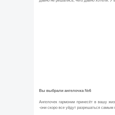
давно не решались, чего давно хотели. У 
Вы выбрали ангелочка №6
Ангелочек гармонии принесёт в вашу жиз
-они скоро все уйдут разрешаться самым