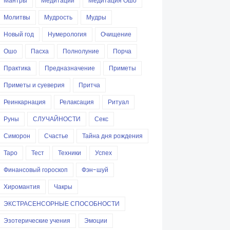
Мантры
Медитации
Медитация Ошо
Молитвы
Мудрость
Мудры
Новый год
Нумерология
Очищение
Ошо
Пасха
Полнолуние
Порча
Практика
Предназначение
Приметы
Приметы и суеверия
Притча
Реинкарнация
Релаксация
Ритуал
Руны
СЛУЧАЙНОСТИ
Секс
Симорон
Счастье
Тайна дня рождения
Таро
Тест
Техники
Успех
Финансовый гороскоп
Фэн-шуй
Хиромантия
Чакры
ЭКСТРАСЕНСОРНЫЕ СПОСОБНОСТИ
Эзотерические учения
Эмоции