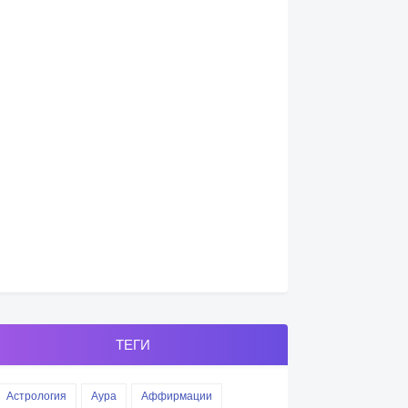
ТЕГИ
Астрология
Аура
Аффирмации