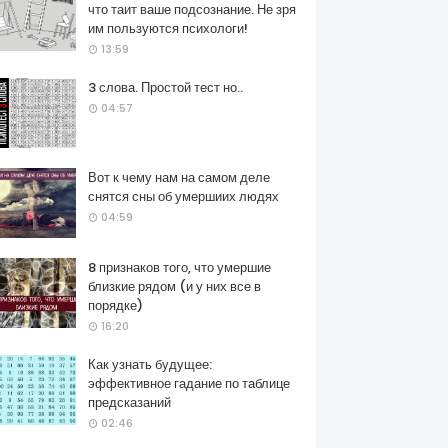
что таит ваше подсознание. Не зря
им пользуются психологи!
13:59
3 слова. Простой тест но..
04:57
Вот к чему нам на самом деле
снятся сны об умершиих людях
04:59
8 признаков того, что умершие
близкие рядом (и у них все в
порядке)
16:20
Как узнать будущее:
эффективное гадание по таблице
предсказаний
02:46