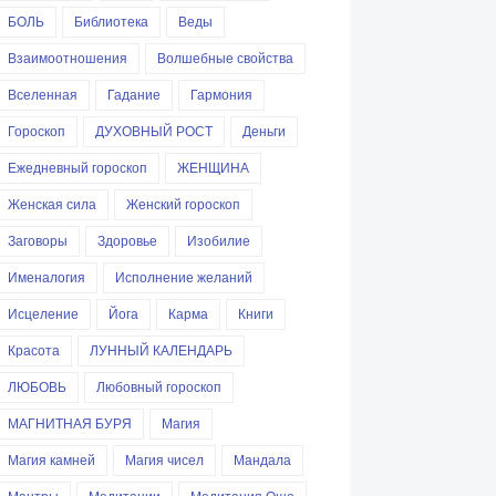
БОЛЬ
Библиотека
Веды
Взаимоотношения
Волшебные свойства
Вселенная
Гадание
Гармония
Гороскоп
ДУХОВНЫЙ РОСТ
Деньги
Ежедневный гороскоп
ЖЕНЩИНА
Женская сила
Женский гороскоп
Заговоры
Здоровье
Изобилие
Именалогия
Исполнение желаний
Исцеление
Йога
Карма
Книги
Красота
ЛУННЫЙ КАЛЕНДАРЬ
ЛЮБОВЬ
Любовный гороскоп
МАГНИТНАЯ БУРЯ
Магия
Магия камней
Магия чисел
Мандала