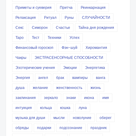
Приметы и суеверия
Притча
Реинкарнация
Релаксация
Ритуал
Руны
СЛУЧАЙНОСТИ
Секс
Симорон
Счастье
Тайна дня рождения
Таро
Тест
Техники
Успех
Финансовый гороскоп
Фэн-шуй
Хиромантия
Чакры
ЭКСТРАСЕНСОРНЫЕ СПОСОБНОСТИ
Эзотерические учения
Эмоции
Энергетика
Энергия
ангел
брак
вампиры
ванга
душа
желание
женственность
жизнь
заклинания
зеркало
знаки
икона
имя
интуиция
кольца
кошка
луна
музыка для души
мысли
новолуние
оберег
обряды
подарки
подсознание
праздник