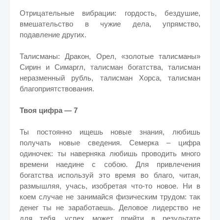
Отрицательные вибрации: гордость, бездушие,
вмешательство в чужие дела, упрямство,
подавление других.
Талисманы: Дракон, Орел, «золотые талисманы»
Сирин и Симаргл, талисман богатства, талисман
неразменный рубль, талисман Хорса, талисман
благоприятствования.
Твоя цифра — 7
Ты постоянно ищешь новые знания, любишь
получать новые сведения. Семерка – цифра
одиночек: ты наверняка любишь проводить много
времени наедине с собою. Для привлечения
богатства используй это время во благо, читая,
размышляя, учась, изобретая что-то новое. Ни в
коем случае не занимайся физическим трудом: так
денег ты не заработаешь. Деловое лидерство не
для тебя, успех может прийти в результате