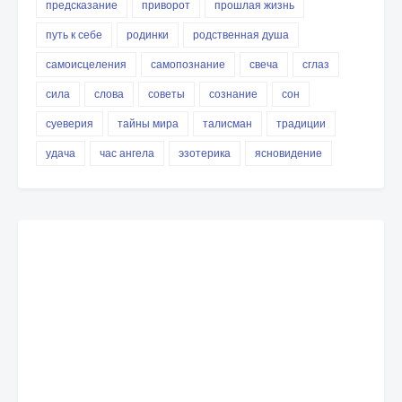
предсказание
приворот
прошлая жизнь
путь к себе
родинки
родственная душа
самоисцеления
самопознание
свеча
сглаз
сила
слова
советы
сознание
сон
суеверия
тайны мира
талисман
традиции
удача
час ангела
эзотерика
ясновидение