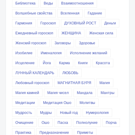
Библиотека
Веды
Взаимоотношения
Волшебные свойства
Вселенная
Гадание
Гармония
Гороскоп
ДУХОВНЫЙ РОСТ
Деньги
Ежедневный гороскоп
ЖЕНЩИНА
Женская сила
Женский гороскоп
Заговоры
Здоровье
Изобилие
Именалогия
Исполнение желаний
Исцеление
Йога
Карма
Книги
Красота
ЛУННЫЙ КАЛЕНДАРЬ
ЛЮБОВЬ
Любовный гороскоп
МАГНИТНАЯ БУРЯ
Магия
Магия камней
Магия чисел
Мандала
Мантры
Медитации
Медитация Ошо
Молитвы
Мудрость
Мудры
Новый год
Нумерология
Очищение
Ошо
Пасха
Полнолуние
Порча
Практика
Предназначение
Приметы