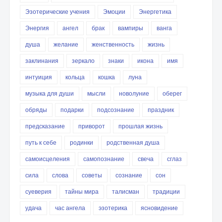
Эзотерические учения
Эмоции
Энергетика
Энергия
ангел
брак
вампиры
ванга
душа
желание
женственность
жизнь
заклинания
зеркало
знаки
икона
имя
интуиция
кольца
кошка
луна
музыка для души
мысли
новолуние
оберег
обряды
подарки
подсознание
праздник
предсказание
приворот
прошлая жизнь
путь к себе
родинки
родственная душа
самоисцеления
самопознание
свеча
сглаз
сила
слова
советы
сознание
сон
суеверия
тайны мира
талисман
традиции
удача
час ангела
эзотерика
ясновидение