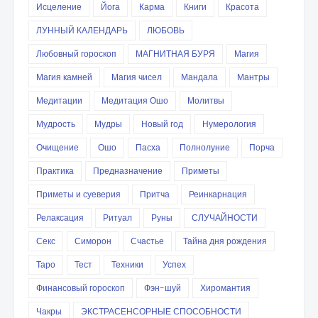
Исцеление
Йога
Карма
Книги
Красота
ЛУННЫЙ КАЛЕНДАРЬ
ЛЮБОВЬ
Любовный гороскоп
МАГНИТНАЯ БУРЯ
Магия
Магия камней
Магия чисел
Мандала
Мантры
Медитации
Медитация Ошо
Молитвы
Мудрость
Мудры
Новый год
Нумерология
Очищение
Ошо
Пасха
Полнолуние
Порча
Практика
Предназначение
Приметы
Приметы и суеверия
Притча
Реинкарнация
Релаксация
Ритуал
Руны
СЛУЧАЙНОСТИ
Секс
Симорон
Счастье
Тайна дня рождения
Таро
Тест
Техники
Успех
Финансовый гороскоп
Фэн-шуй
Хиромантия
Чакры
ЭКСТРАСЕНСОРНЫЕ СПОСОБНОСТИ