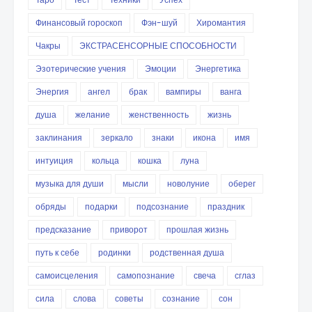
Финансовый гороскоп
Фэн-шуй
Хиромантия
Чакры
ЭКСТРАСЕНСОРНЫЕ СПОСОБНОСТИ
Эзотерические учения
Эмоции
Энергетика
Энергия
ангел
брак
вампиры
ванга
душа
желание
женственность
жизнь
заклинания
зеркало
знаки
икона
имя
интуиция
кольца
кошка
луна
музыка для души
мысли
новолуние
оберег
обряды
подарки
подсознание
праздник
предсказание
приворот
прошлая жизнь
путь к себе
родинки
родственная душа
самоисцеления
самопознание
свеча
сглаз
сила
слова
советы
сознание
сон