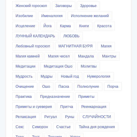
Женский гороскоп
Заговоры
Здоровье
Изобилие
Именалогия
Исполнение желаний
Исцеление
Йога
Карма
Книги
Красота
ЛУННЫЙ КАЛЕНДАРЬ
ЛЮБОВЬ
Любовный гороскоп
МАГНИТНАЯ БУРЯ
Магия
Магия камней
Магия чисел
Мандала
Мантры
Медитации
Медитация Ошо
Молитвы
Мудрость
Мудры
Новый год
Нумерология
Очищение
Ошо
Пасха
Полнолуние
Порча
Практика
Предназначение
Приметы
Приметы и суеверия
Притча
Реинкарнация
Релаксация
Ритуал
Руны
СЛУЧАЙНОСТИ
Секс
Симорон
Счастье
Тайна дня рождения
Таро
Тест
Техники
Успех