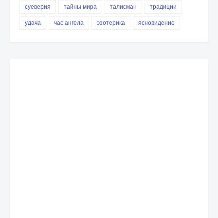
суеверия
тайны мира
талисман
традиции
удача
час ангела
эзотерика
ясновидение