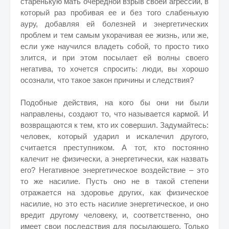
старенькую мать очередной взрыв своей агрессии, в
который раз пробивая ее и без того слабенькую
ауру, добавляя ей болезней и энергетических
проблем и тем самым укорачивая ее жизнь, или же,
если уже научился владеть собой, то просто тихо
злится, и при этом посылает ей волны своего
негатива, то хочется спросить: люди, вы хорошо
осознали, что такое закон причины и следствия?
Подобные действия, на кого бы они ни были
направлены, создают то, что называется кармой. И
возвращаются к тем, кто их совершил. Задумайтесь:
человек, который ударил и искалечил другого,
считается преступником. А тот, кто постоянно
калечит не физически, а энергетически, как назвать
его? Негативное энергетическое воздействие – это
то же насилие. Пусть оно не в такой степени
отражается на здоровье других, как физическое
насилие, но это есть насилие энергетическое, и оно
вредит другому человеку, и, соответственно, оно
имеет свои последствия для посылающего. Только