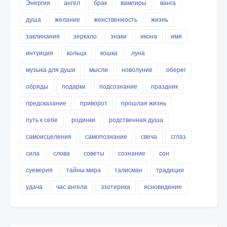
Энергия
ангел
брак
вампиры
ванга
душа
желание
женственность
жизнь
заклинания
зеркало
знаки
икона
имя
интуиция
кольца
кошка
луна
музыка для души
мысли
новолуние
оберег
обряды
подарки
подсознание
праздник
предсказание
приворот
прошлая жизнь
путь к себе
родинки
родственная душа
самоисцеления
самопознание
свеча
сглаз
сила
слова
советы
сознание
сон
суеверия
тайны мира
талисман
традиции
удача
час ангела
эзотерика
ясновидение