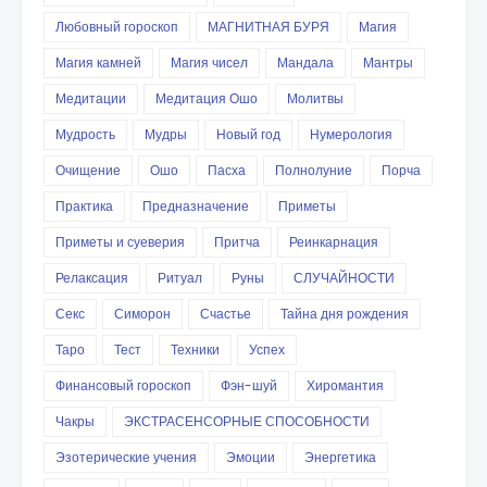
Любовный гороскоп
МАГНИТНАЯ БУРЯ
Магия
Магия камней
Магия чисел
Мандала
Мантры
Медитации
Медитация Ошо
Молитвы
Мудрость
Мудры
Новый год
Нумерология
Очищение
Ошо
Пасха
Полнолуние
Порча
Практика
Предназначение
Приметы
Приметы и суеверия
Притча
Реинкарнация
Релаксация
Ритуал
Руны
СЛУЧАЙНОСТИ
Секс
Симорон
Счастье
Тайна дня рождения
Таро
Тест
Техники
Успех
Финансовый гороскоп
Фэн-шуй
Хиромантия
Чакры
ЭКСТРАСЕНСОРНЫЕ СПОСОБНОСТИ
Эзотерические учения
Эмоции
Энергетика