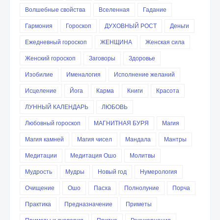
Волшебные свойства
Вселенная
Гадание
Гармония
Гороскоп
ДУХОВНЫЙ РОСТ
Деньги
Ежедневный гороскоп
ЖЕНЩИНА
Женская сила
Женский гороскоп
Заговоры
Здоровье
Изобилие
Именалогия
Исполнение желаний
Исцеление
Йога
Карма
Книги
Красота
ЛУННЫЙ КАЛЕНДАРЬ
ЛЮБОВЬ
Любовный гороскоп
МАГНИТНАЯ БУРЯ
Магия
Магия камней
Магия чисел
Мандала
Мантры
Медитации
Медитация Ошо
Молитвы
Мудрость
Мудры
Новый год
Нумерология
Очищение
Ошо
Пасха
Полнолуние
Порча
Практика
Предназначение
Приметы