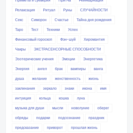
Приметы и суеверия
Притча
Реинкарнация
Релаксация
Ритуал
Руны
СЛУЧАЙНОСТИ
Секс
Симорон
Счастье
Тайна дня рождения
Таро
Тест
Техники
Успех
Финансовый гороскоп
Фэн-шуй
Хиромантия
Чакры
ЭКСТРАСЕНСОРНЫЕ СПОСОБНОСТИ
Эзотерические учения
Эмоции
Энергетика
Энергия
ангел
брак
вампиры
ванга
душа
желание
женственность
жизнь
заклинания
зеркало
знаки
икона
имя
интуиция
кольца
кошка
луна
музыка для души
мысли
новолуние
оберег
обряды
подарки
подсознание
праздник
предсказание
приворот
прошлая жизнь