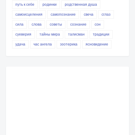
путь к себе
родинки
родственная душа
самоисцеления
самопознание
свеча
сглаз
сила
слова
советы
сознание
сон
суеверия
тайны мира
талисман
традиции
удача
час ангела
эзотерика
ясновидение