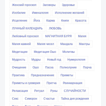
Женский гороскоп
Заговоры
Здоровье
Изобилие
Именалогия
Исполнение желаний
Исцеление
Йога
Карма
Книги
Красота
ЛУННЫЙ КАЛЕНДАРЬ
ЛЮБОВЬ
Любовный гороскоп
МАГНИТНАЯ БУРЯ
Магия
Магия камней
Магия чисел
Мандала
Мантры
Медитации
Медитация Ошо
Молитвы
Мудрость
Мудры
Новый год
Нумерология
Очищение
Ошо
Пасха
Полнолуние
Порча
Практика
Предназначение
Приметы
Приметы и суеверия
Притча
Реинкарнация
Релаксация
Ритуал
Руны
СЛУЧАЙНОСТИ
Секс
Симорон
Счастье
Тайна дня рождения