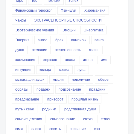
Таро
Тест
Техники
Успех
Финансовый гороскоп
Фэн-шуй
Хиромантия
Чакры
ЭКСТРАСЕНСОРНЫЕ СПОСОБНОСТИ
Эзотерические учения
Эмоции
Энергетика
Энергия
ангел
брак
вампиры
ванга
душа
желание
женственность
жизнь
заклинания
зеркало
знаки
икона
имя
интуиция
кольца
кошка
луна
музыка для души
мысли
новолуние
оберег
обряды
подарки
подсознание
праздник
предсказание
приворот
прошлая жизнь
путь к себе
родинки
родственная душа
самоисцеления
самопознание
свеча
сглаз
сила
слова
советы
сознание
сон