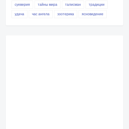
суеверия
тайны мира
талисман
традиции
удача
час ангела
эзотерика
ясновидение