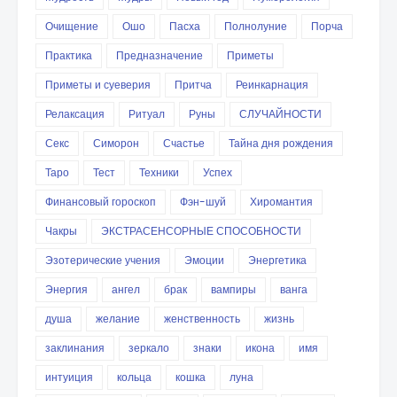
Очищение
Ошо
Пасха
Полнолуние
Порча
Практика
Предназначение
Приметы
Приметы и суеверия
Притча
Реинкарнация
Релаксация
Ритуал
Руны
СЛУЧАЙНОСТИ
Секс
Симорон
Счастье
Тайна дня рождения
Таро
Тест
Техники
Успех
Финансовый гороскоп
Фэн-шуй
Хиромантия
Чакры
ЭКСТРАСЕНСОРНЫЕ СПОСОБНОСТИ
Эзотерические учения
Эмоции
Энергетика
Энергия
ангел
брак
вампиры
ванга
душа
желание
женственность
жизнь
заклинания
зеркало
знаки
икона
имя
интуиция
кольца
кошка
луна