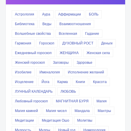
Астрология
Аура
Аффирмации
БОЛЬ
Библиотека
Веды
Взаимоотношения
Волшебные свойства
Вселенная
Гадание
Гармония
Гороскоп
ДУХОВНЫЙ РОСТ
Деньги
Ежедневный гороскоп
ЖЕНЩИНА
Женская сила
Женский гороскоп
Заговоры
Здоровье
Изобилие
Именалогия
Исполнение желаний
Исцеление
Йога
Карма
Книги
Красота
ЛУННЫЙ КАЛЕНДАРЬ
ЛЮБОВЬ
Любовный гороскоп
МАГНИТНАЯ БУРЯ
Магия
Магия камней
Магия чисел
Мандала
Мантры
Медитации
Медитация Ошо
Молитвы
Мудрость
Мудры
Новый год
Нумерология