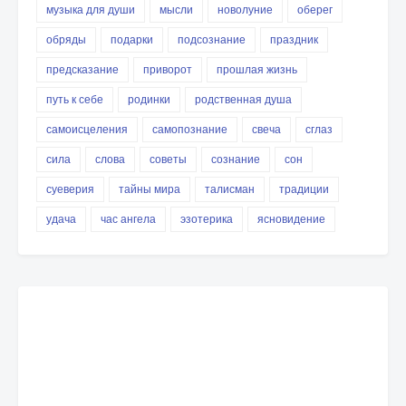
музыка для души
мысли
новолуние
оберег
обряды
подарки
подсознание
праздник
предсказание
приворот
прошлая жизнь
путь к себе
родинки
родственная душа
самоисцеления
самопознание
свеча
сглаз
сила
слова
советы
сознание
сон
суеверия
тайны мира
талисман
традиции
удача
час ангела
эзотерика
ясновидение