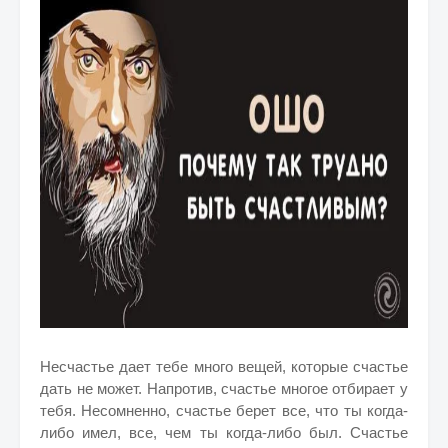
Несчастье дает тебе много вещей, которые счастье
дать не может. Напротив, счастье многое отбирает у
тебя. Несомненно, счастье берет все, что ты когда-
либо имел, все, чем ты когда-либо был. Счастье