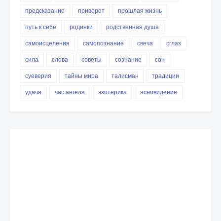
предсказание
приворот
прошлая жизнь
путь к себе
родинки
родственная душа
самоисцеления
самопознание
свеча
сглаз
сила
слова
советы
сознание
сон
суеверия
тайны мира
талисман
традиции
удача
час ангела
эзотерика
ясновидение