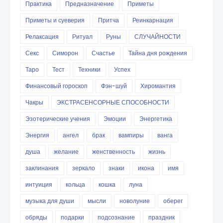
Практика
Предназначение
Приметы
Приметы и суеверия
Притча
Реинкарнация
Релаксация
Ритуал
Руны
СЛУЧАЙНОСТИ
Секс
Симорон
Счастье
Тайна дня рождения
Таро
Тест
Техники
Успех
Финансовый гороскоп
Фэн-шуй
Хиромантия
Чакры
ЭКСТРАСЕНСОРНЫЕ СПОСОБНОСТИ
Эзотерические учения
Эмоции
Энергетика
Энергия
ангел
брак
вампиры
ванга
душа
желание
женственность
жизнь
заклинания
зеркало
знаки
икона
имя
интуиция
кольца
кошка
луна
музыка для души
мысли
новолуние
оберег
обряды
подарки
подсознание
праздник