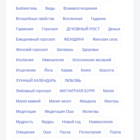
Библиотека
Веды
Взаимоотношения
Волшебные свойства
Вселенная
Гадание
Гармония
Гороскоп
ДУХОВНЫЙ РОСТ
Деньги
Ежедневный гороскоп
ЖЕНЩИНА
Женская сила
Женский гороскоп
Заговоры
Здоровье
Изобилие
Именалогия
Исполнение желаний
Исцеление
Йога
Карма
Книги
Красота
ЛУННЫЙ КАЛЕНДАРЬ
ЛЮБОВЬ
Любовный гороскоп
МАГНИТНАЯ БУРЯ
Магия
Магия камней
Магия чисел
Мандала
Мантры
Медитации
Медитация Ошо
Молитвы
Мудрость
Мудры
Новый год
Нумерология
Очищение
Ошо
Пасха
Полнолуние
Порча