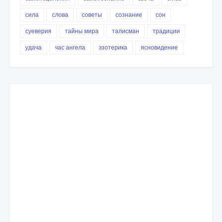
сила
слова
советы
сознание
сон
суеверия
тайны мира
талисман
традиции
удача
час ангела
эзотерика
ясновидение