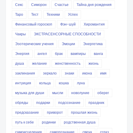
Секс
Симорон
Счастье
Тайна дня рождения
Таро
Тест
Техники
Успех
Финансовый гороскоп
Фэн-шуй
Хиромантия
Чакры
ЭКСТРАСЕНСОРНЫЕ СПОСОБНОСТИ
Эзотерические учения
Эмоции
Энергетика
Энергия
ангел
брак
вампиры
ванга
душа
желание
женственность
жизнь
заклинания
зеркало
знаки
икона
имя
интуиция
кольца
кошка
луна
музыка для души
мысли
новолуние
оберег
обряды
подарки
подсознание
праздник
предсказание
приворот
прошлая жизнь
путь к себе
родинки
родственная душа
самоисцеления
самопознание
свеча
сглаз