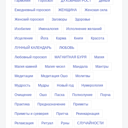
Гармония
Гороскоп
ДУХОВНЫЙ РОСТ
Деньги
Ежедневный гороскоп
ЖЕНЩИНА
Женская сила
Женский гороскоп
Заговоры
Здоровье
Изобилие
Именалогия
Исполнение желаний
Исцеление
Йога
Карма
Книги
Красота
ЛУННЫЙ КАЛЕНДАРЬ
ЛЮБОВЬ
Любовный гороскоп
МАГНИТНАЯ БУРЯ
Магия
Магия камней
Магия чисел
Мандала
Мантры
Медитации
Медитация Ошо
Молитвы
Мудрость
Мудры
Новый год
Нумерология
Очищение
Ошо
Пасха
Полнолуние
Порча
Практика
Предназначение
Приметы
Приметы и суеверия
Притча
Реинкарнация
Релаксация
Ритуал
Руны
СЛУЧАЙНОСТИ