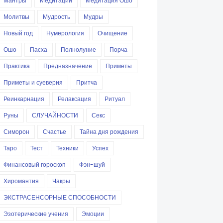
Мантры
Медитации
Медитация Ошо
Молитвы
Мудрость
Мудры
Новый год
Нумерология
Очищение
Ошо
Пасха
Полнолуние
Порча
Практика
Предназначение
Приметы
Приметы и суеверия
Притча
Реинкарнация
Релаксация
Ритуал
Руны
СЛУЧАЙНОСТИ
Секс
Симорон
Счастье
Тайна дня рождения
Таро
Тест
Техники
Успех
Финансовый гороскоп
Фэн-шуй
Хиромантия
Чакры
ЭКСТРАСЕНСОРНЫЕ СПОСОБНОСТИ
Эзотерические учения
Эмоции