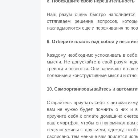
8. Побеждайте свою нерешительность
Наш разум очень быстро наполняется
оттягиваем решение вопросов, котор
накладываются еще и переживания по пов
9. Отберите власть над собой у негат
Каждому необходимо успокаивать в себе
мысли. Не допускайте в свой разум нед
тревоги и ревности. Они занимают в наше
полезные и конструктивные мысли и отн
10. Самоорганизовывайтесь и автома
Старайтесь приучать себя к автоматизму
вам не нужно будет помнить о них и в
приучите себя к оплате домашних счето
ваш смартфон, чтобы он напоминал вам 
неделю ужины с друзьями, одежду, необх
расписано, тем меньше вам придется исп