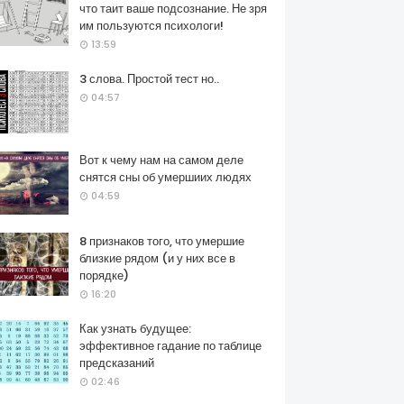
что таит ваше подсознание. Не зря
им пользуются психологи!
13:59
3 слова. Простой тест но..
04:57
Вот к чему нам на самом деле
снятся сны об умершиих людях
04:59
8 признаков того, что умершие
близкие рядом (и у них все в
порядке)
16:20
Как узнать будущее:
эффективное гадание по таблице
предсказаний
02:46