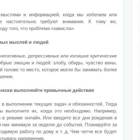
 мыслями и информацией, когда мы избегаем или
ые настоятельно требуют внимания. К тому же,
оду того, что проблема «зависла».
ивных мыслей и людей
 негативные, депрессивные или излишне критические
обрые эмоции и людей: злобу, обиды, чувство вины,
й голове то место, которое могли бы занимать более
ошения.
тически выполняйте привычные действия
 в выполнении текущих задач и обязанностей. Тогда
ы выполните их, когда это необходимо. Например,
в в режиме онлайн. Или введите все дни рождения в
о них минимум за неделю до события. Планируйте за
одимую работу по дому и т. д. Чем четче все будет
ытывать напряжения.