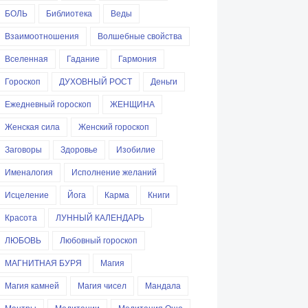
БОЛЬ
Библиотека
Веды
Взаимоотношения
Волшебные свойства
Вселенная
Гадание
Гармония
Гороскоп
ДУХОВНЫЙ РОСТ
Деньги
Ежедневный гороскоп
ЖЕНЩИНА
Женская сила
Женский гороскоп
Заговоры
Здоровье
Изобилие
Именалогия
Исполнение желаний
Исцеление
Йога
Карма
Книги
Красота
ЛУННЫЙ КАЛЕНДАРЬ
ЛЮБОВЬ
Любовный гороскоп
МАГНИТНАЯ БУРЯ
Магия
Магия камней
Магия чисел
Мандала