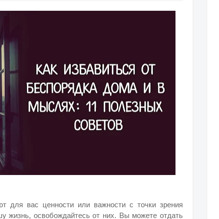
ют для вас ценности или важности с точки зрения
шу жизнь, освобождайтесь от них. Вы можете отдать