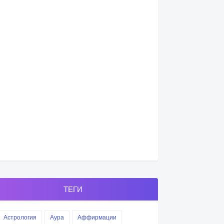
ТЕГИ
Астрология
Аура
Аффирмации