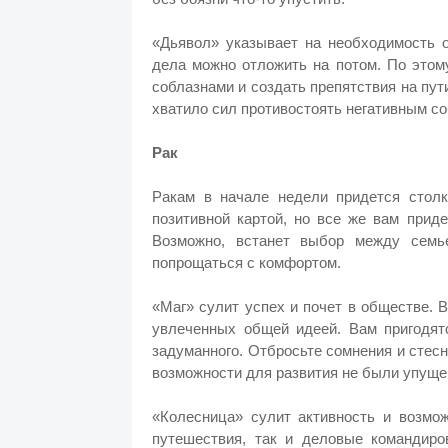
«Дьявол» указывает на необходимость о
дела можно отложить на потом. По этом
соблазнами и создать препятствия на пут
хватило сил противостоять негативным с
Рак
Ракам в начале недели придется стол
позитивной картой, но все же вам прид
Возможно, встанет выбор между семь
попрощаться с комфортом.
«Маг» сулит успех и почет в обществе. 
увлеченных общей идеей. Вам пригодятс
задуманного. Отбросьте сомнения и стес
возможности для развития не были упуще
«Колесница» сулит активность и возмо
путешествия, так и деловые командиро