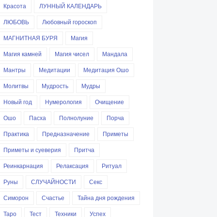
Красота
ЛУННЫЙ КАЛЕНДАРЬ
ЛЮБОВЬ
Любовный гороскоп
МАГНИТНАЯ БУРЯ
Магия
Магия камней
Магия чисел
Мандала
Мантры
Медитации
Медитация Ошо
Молитвы
Мудрость
Мудры
Новый год
Нумерология
Очищение
Ошо
Пасха
Полнолуние
Порча
Практика
Предназначение
Приметы
Приметы и суеверия
Притча
Реинкарнация
Релаксация
Ритуал
Руны
СЛУЧАЙНОСТИ
Секс
Симорон
Счастье
Тайна дня рождения
Таро
Тест
Техники
Успех