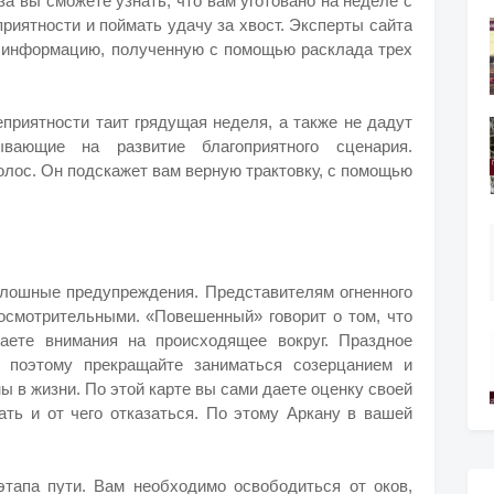
а вы сможете узнать, что вам уготовано на неделе с
приятности и поймать удачу за хвост. Эксперты сайта
ую информацию, полученную с помощью расклада трех
еприятности таит грядущая неделя, а также не дадут
вающие на развитие благоприятного сценария.
олос. Он подскажет вам верную трактовку, с помощью
плошные предупреждения. Представителям огненного
осмотрительными. «Повешенный» говорит о том, что
ете внимания на происходящее вокруг. Праздное
, поэтому прекращайте заниматься созерцанием и
ы в жизни. По этой карте вы сами даете оценку своей
ать и от чего отказаться. По этому Аркану в вашей
тапа пути. Вам необходимо освободиться от оков,