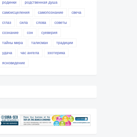
родинки
родственная душа
самоисцеления
самопознание
свеча
сглаз
сила
слова
советы
сознание
сон
суеверия
тайны мира
талисман
традиции
удача
час ангела
эзотерика
ясновидение