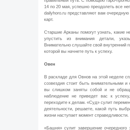
правильный путь. С помощью таро-прогноз
14 по 20 мая, успешно преодолеть все не
dailyhoro.ru представляют вам очередн
карт.
Старшие Арканы помогут узнать, какие н
упустить из внимания детали, указы
Внимательно слушайте свой внутренний г
которой вы начнете путь к успеху.
Овен
В раскладе для Овнов на этой неделе с
созвездия стоит быть внимательными и 
вы слишком заняты собой и не обраща
наблюдение не приведет вас к успеху
переходите к делам. «Суд» сулит перемен
деятельности, решаете, какой путь выбр
жизни наступает момент справедливости.
«Башня» сулит завершение очередного э