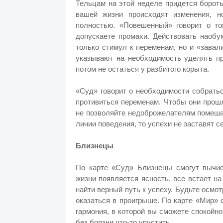
Тельцам на этой неделе придется бороть
вашей жизни происходят изменения, н
полностью. «Повешенный» говорит о то
допускаете промахи. Действовать наобу
только стимул к переменам, но и «завал
указывают на необходимость уделять пр
потом не остаться у разбитого корыта.
«Суд» говорит о необходимости собрать
противиться переменам. Чтобы они прошл
не позволяйте недоброжелателям помеша
линии поведения, то успехи не заставят с
Близнецы
По карте «Суд» Близнецы смогут вычис
жизни появляется ясность, все встает н
найти верный путь к успеху. Будьте осмо
оказаться в проигрыше. По карте «Мир» 
гармония, в которой вы сможете спокойн
без боязни что-то упустить.