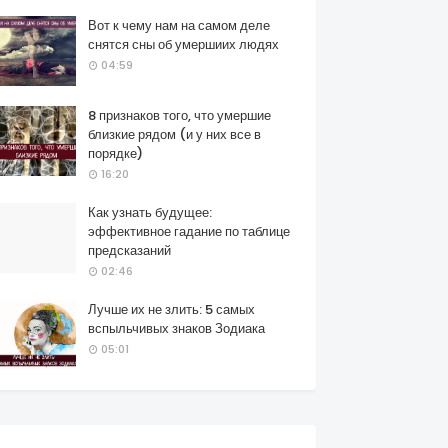
Вот к чему нам на самом деле
снятся сны об умершиих людях
04:59
8 признаков того, что умершие
близкие рядом (и у них все в
порядке)
16:20
Как узнать будущее:
эффективное гадание по таблице
предсказаний
02:46
Лучше их не злить: 5 самых
вспыльчивых знаков Зодиака
05:01