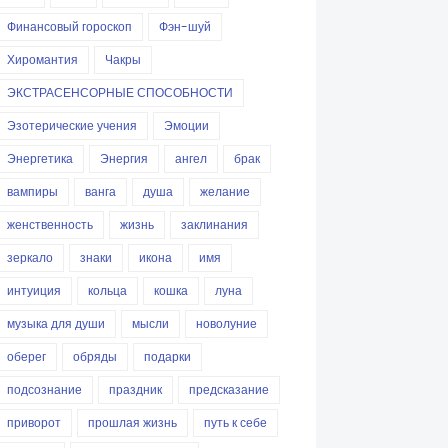
Финансовый гороскоп
Фэн-шуй
Хиромантия
Чакры
ЭКСТРАСЕНСОРНЫЕ СПОСОБНОСТИ
Эзотерические учения
Эмоции
Энергетика
Энергия
ангел
брак
вампиры
ванга
душа
желание
женственность
жизнь
заклинания
зеркало
знаки
икона
имя
интуиция
кольца
кошка
луна
музыка для души
мысли
новолуние
оберег
обряды
подарки
подсознание
праздник
предсказание
приворот
прошлая жизнь
путь к себе