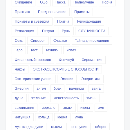
Очищение
Ошо
Пасха
Полнолуние
Порча
Практика
Предназначение
Приметы
Приметы и суеверия
Притча
Реинкарнация
Релаксация
Ритуал
Руны
СЛУЧАЙНОСТИ
Секс
Симорон
Счастье
Тайна дня рождения
Таро
Тест
Техники
Успех
Финансовый гороскоп
Фэн-шуй
Хиромантия
Чакры
ЭКСТРАСЕНСОРНЫЕ СПОСОБНОСТИ
Эзотерические учения
Эмоции
Энергетика
Энергия
ангел
брак
вампиры
ванга
душа
желание
женственность
жизнь
заклинания
зеркало
знаки
икона
имя
интуиция
кольца
кошка
луна
музыка для души
мысли
новолуние
оберег