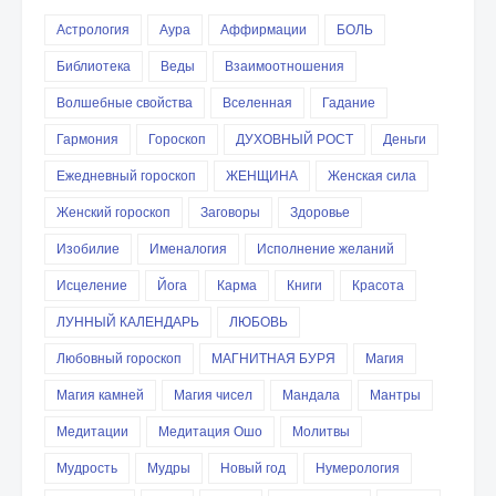
Астрология
Аура
Аффирмации
БОЛЬ
Библиотека
Веды
Взаимоотношения
Волшебные свойства
Вселенная
Гадание
Гармония
Гороскоп
ДУХОВНЫЙ РОСТ
Деньги
Ежедневный гороскоп
ЖЕНЩИНА
Женская сила
Женский гороскоп
Заговоры
Здоровье
Изобилие
Именалогия
Исполнение желаний
Исцеление
Йога
Карма
Книги
Красота
ЛУННЫЙ КАЛЕНДАРЬ
ЛЮБОВЬ
Любовный гороскоп
МАГНИТНАЯ БУРЯ
Магия
Магия камней
Магия чисел
Мандала
Мантры
Медитации
Медитация Ошо
Молитвы
Мудрость
Мудры
Новый год
Нумерология