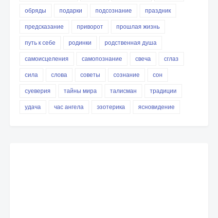
обряды
подарки
подсознание
праздник
предсказание
приворот
прошлая жизнь
путь к себе
родинки
родственная душа
самоисцеления
самопознание
свеча
сглаз
сила
слова
советы
сознание
сон
суеверия
тайны мира
талисман
традиции
удача
час ангела
эзотерика
ясновидение