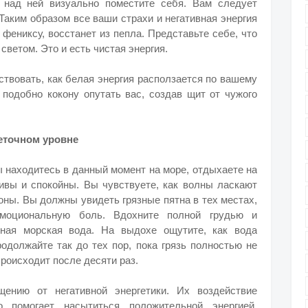
а над ней визуально поместите себя. Вам следует
Таким образом все ваши страхи и негативная энергия
 фениксу, восстанет из пепла. Представьте себе, что
светом. Это и есть чистая энергия.
ствовать, как белая энергия расползается по вашему
а подобно кокону опутать вас, создав щит от чужого
леточном уровне
вы находитесь в данный момент на море, отдыхаете на
тливы и спокойны. Вы чувствуете, как волны ласкают
оны. Вы должны увидеть грязные пятна в тех местах,
моциональную боль. Вдохните полной грудью и
дная морская вода. На выдохе ощутите, как вода
родолжайте так до тех пор, пока грязь полностью не
роисходит после десяти раз.
ению от негативной энергетики. Их воздействие
о помогает насытиться положительной энергией,