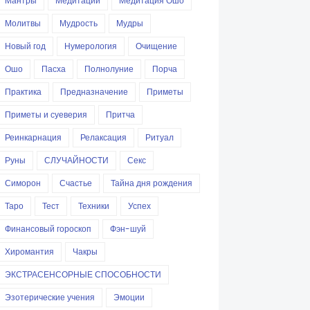
Мантры
Медитации
Медитация Ошо
Молитвы
Мудрость
Мудры
Новый год
Нумерология
Очищение
Ошо
Пасха
Полнолуние
Порча
Практика
Предназначение
Приметы
Приметы и суеверия
Притча
Реинкарнация
Релаксация
Ритуал
Руны
СЛУЧАЙНОСТИ
Секс
Симорон
Счастье
Тайна дня рождения
Таро
Тест
Техники
Успех
Финансовый гороскоп
Фэн-шуй
Хиромантия
Чакры
ЭКСТРАСЕНСОРНЫЕ СПОСОБНОСТИ
Эзотерические учения
Эмоции