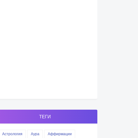
ТЕГИ
Астрология
Аура
Аффирмации