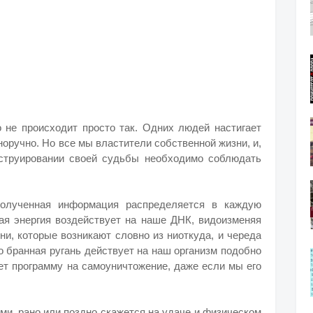
о не происходит просто так. Одних людей настигает
норучно. Но все мы властители собственной жизни, и,
нструировании своей судьбы необходимо соблюдать
полученная информация распределяется в каждую
бая энергия воздействует на наше ДНК, видоизменяя
ни, которые возникают словно из ниоткуда, и череда
то бранная ругань действует на наш организм подобно
ет программу на самоуничтожение, даже если мы его
ми, рано или поздно скажется на удаче и физическом