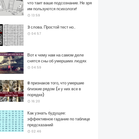
что таит ваше подсознание. Не зря
им пользуются психологи!
13:59
3 слова. Простой тест но..
04:57
Вот к чему нам на самом деле
снятся сны об умершиих людях
04:59
8 признаков того, что умершие
близкие рядом (и у них все в
порядке)
16:20
Как узнать будущее:
эффективное гадание по таблице
предсказаний
02:46