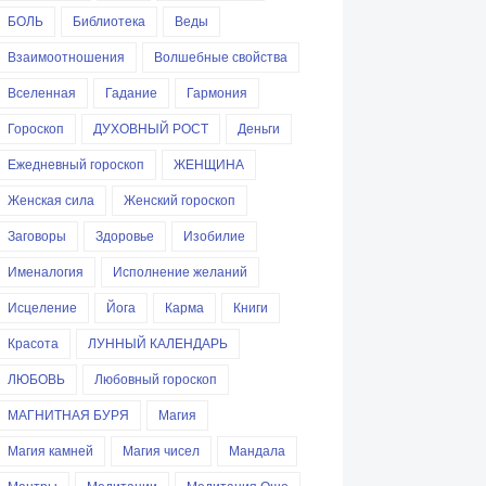
БОЛЬ
Библиотека
Веды
Взаимоотношения
Волшебные свойства
Вселенная
Гадание
Гармония
Гороскоп
ДУХОВНЫЙ РОСТ
Деньги
Ежедневный гороскоп
ЖЕНЩИНА
Женская сила
Женский гороскоп
Заговоры
Здоровье
Изобилие
Именалогия
Исполнение желаний
Исцеление
Йога
Карма
Книги
Красота
ЛУННЫЙ КАЛЕНДАРЬ
ЛЮБОВЬ
Любовный гороскоп
МАГНИТНАЯ БУРЯ
Магия
Магия камней
Магия чисел
Мандала