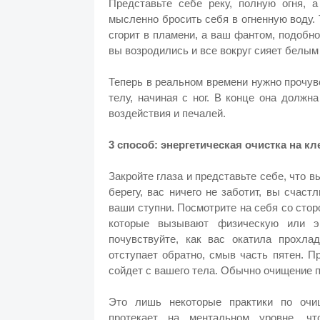
Представьте себе реку, полную огня, 
мысленно бросить себя в огненную воду. 
сгорит в пламени, а ваш фантом, подобно
вы возродились и все вокруг сияет белым 
Теперь в реальном времени нужно прочув
телу, начиная с ног. В конце она должн
воздействия и печалей.
3 способ: энергетическая очистка на к
Закройте глаза и представьте себе, что 
берегу, вас ничего не заботит, вы счас
ваши ступни. Посмотрите на себя со стор
которые вызывают физическую или э
почувствуйте, как вас окатила прохла
отступает обратно, смыв часть пятен. П
сойдет с вашего тела. Обычно очищение п
Это лишь некоторые практики по очищ
протекает на ментальном уровне, чт