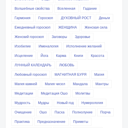
Волшебные свойства
Вселенная
Гадание
Гармония
Гороскоп
ДУХОВНЫЙ РОСТ
Деньги
Ежедневный гороскоп
ЖЕНЩИНА
Женская сила
Женский гороскоп
Заговоры
Здоровье
Изобилие
Именалогия
Исполнение желаний
Исцеление
Йога
Карма
Книги
Красота
ЛУННЫЙ КАЛЕНДАРЬ
ЛЮБОВЬ
Любовный гороскоп
МАГНИТНАЯ БУРЯ
Магия
Магия камней
Магия чисел
Мандала
Мантры
Медитации
Медитация Ошо
Молитвы
Мудрость
Мудры
Новый год
Нумерология
Очищение
Ошо
Пасха
Полнолуние
Порча
Практика
Предназначение
Приметы