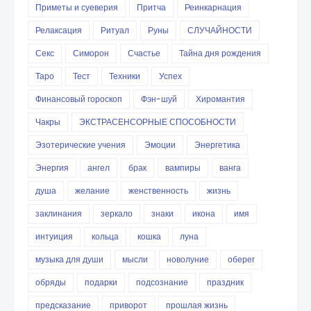
Приметы и суеверия
Притча
Реинкарнация
Релаксация
Ритуал
Руны
СЛУЧАЙНОСТИ
Секс
Симорон
Счастье
Тайна дня рождения
Таро
Тест
Техники
Успех
Финансовый гороскоп
Фэн-шуй
Хиромантия
Чакры
ЭКСТРАСЕНСОРНЫЕ СПОСОБНОСТИ
Эзотерические учения
Эмоции
Энергетика
Энергия
ангел
брак
вампиры
ванга
душа
желание
женственность
жизнь
заклинания
зеркало
знаки
икона
имя
интуиция
кольца
кошка
луна
музыка для души
мысли
новолуние
оберег
обряды
подарки
подсознание
праздник
предсказание
приворот
прошлая жизнь