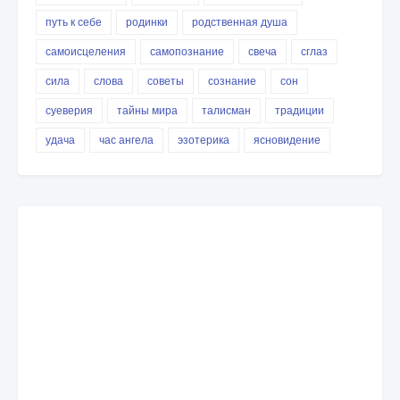
путь к себе
родинки
родственная душа
самоисцеления
самопознание
свеча
сглаз
сила
слова
советы
сознание
сон
суеверия
тайны мира
талисман
традиции
удача
час ангела
эзотерика
ясновидение