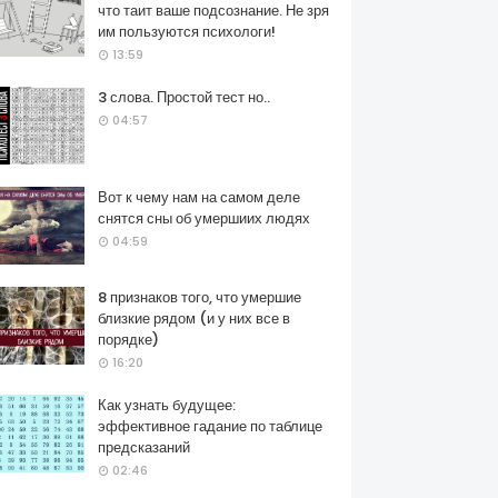
что таит ваше подсознание. Не зря
им пользуются психологи!
13:59
3 слова. Простой тест но..
04:57
Вот к чему нам на самом деле
снятся сны об умершиих людях
04:59
8 признаков того, что умершие
близкие рядом (и у них все в
порядке)
16:20
Как узнать будущее:
эффективное гадание по таблице
предсказаний
02:46