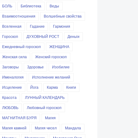
БОЛЬ
Библиотека
Веды
Взаимоотношения
Волшебные свойства
Вселенная
Гадание
Гармония
Гороскоп
ДУХОВНЫЙ РОСТ
Деньги
Ежедневный гороскоп
ЖЕНЩИНА
Женская сила
Женский гороскоп
Заговоры
Здоровье
Изобилие
Именалогия
Исполнение желаний
Исцеление
Йога
Карма
Книги
Красота
ЛУННЫЙ КАЛЕНДАРЬ
ЛЮБОВЬ
Любовный гороскоп
МАГНИТНАЯ БУРЯ
Магия
Магия камней
Магия чисел
Мандала