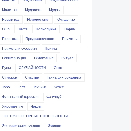
Мантры
Медитации
Медитация Ошо
Молитвы
Мудрость
Мудры
Новый год
Нумерология
Очищение
Ошо
Пасха
Полнолуние
Порча
Практика
Предназначение
Приметы
Приметы и суеверия
Притча
Реинкарнация
Релаксация
Ритуал
Руны
СЛУЧАЙНОСТИ
Секс
Симорон
Счастье
Тайна дня рождения
Таро
Тест
Техники
Успех
Финансовый гороскоп
Фэн-шуй
Хиромантия
Чакры
ЭКСТРАСЕНСОРНЫЕ СПОСОБНОСТИ
Эзотерические учения
Эмоции