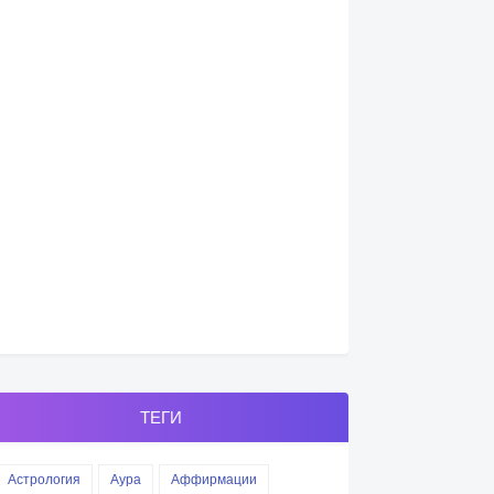
ТЕГИ
Астрология
Аура
Аффирмации