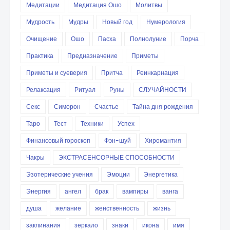
Медитации
Медитация Ошо
Молитвы
Мудрость
Мудры
Новый год
Нумерология
Очищение
Ошо
Пасха
Полнолуние
Порча
Практика
Предназначение
Приметы
Приметы и суеверия
Притча
Реинкарнация
Релаксация
Ритуал
Руны
СЛУЧАЙНОСТИ
Секс
Симорон
Счастье
Тайна дня рождения
Таро
Тест
Техники
Успех
Финансовый гороскоп
Фэн-шуй
Хиромантия
Чакры
ЭКСТРАСЕНСОРНЫЕ СПОСОБНОСТИ
Эзотерические учения
Эмоции
Энергетика
Энергия
ангел
брак
вампиры
ванга
душа
желание
женственность
жизнь
заклинания
зеркало
знаки
икона
имя