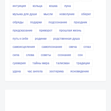
интуиция
кольца
кошка
луна
музыка для души
мысли
новолуние
оберег
обряды
подарки
подсознание
праздник
предсказание
приворот
прошлая жизнь
путь к себе
родинки
родственная душа
самоисцеления
самопознание
свеча
сглаз
сила
слова
советы
сознание
сон
суеверия
тайны мира
талисман
традиции
удача
час ангела
эзотерика
ясновидение