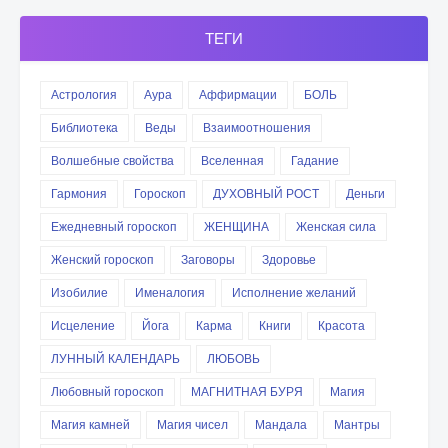
ТЕГИ
Астрология
Аура
Аффирмации
БОЛЬ
Библиотека
Веды
Взаимоотношения
Волшебные свойства
Вселенная
Гадание
Гармония
Гороскоп
ДУХОВНЫЙ РОСТ
Деньги
Ежедневный гороскоп
ЖЕНЩИНА
Женская сила
Женский гороскоп
Заговоры
Здоровье
Изобилие
Именалогия
Исполнение желаний
Исцеление
Йога
Карма
Книги
Красота
ЛУННЫЙ КАЛЕНДАРЬ
ЛЮБОВЬ
Любовный гороскоп
МАГНИТНАЯ БУРЯ
Магия
Магия камней
Магия чисел
Мандала
Мантры