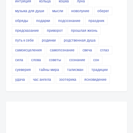
интуиция
кольца
кошка
луна
музыка для души
мысли
новолуние
оберег
обряды
подарки
подсознание
праздник
предсказание
приворот
прошлая жизнь
путь к себе
родинки
родственная душа
самоисцеления
самопознание
свеча
сглаз
сила
слова
советы
сознание
сон
суеверия
тайны мира
талисман
традиции
удача
час ангела
эзотерика
ясновидение