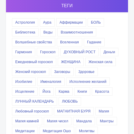
ТЕГИ
Астрология
Аура
Аффирмации
БОЛЬ
Библиотека
Веды
Взаимоотношения
Волшебные свойства
Вселенная
Гадание
Гармония
Гороскоп
ДУХОВНЫЙ РОСТ
Деньги
Ежедневный гороскоп
ЖЕНЩИНА
Женская сила
Женский гороскоп
Заговоры
Здоровье
Изобилие
Именалогия
Исполнение желаний
Исцеление
Йога
Карма
Книги
Красота
ЛУННЫЙ КАЛЕНДАРЬ
ЛЮБОВЬ
Любовный гороскоп
МАГНИТНАЯ БУРЯ
Магия
Магия камней
Магия чисел
Мандала
Мантры
Медитации
Медитация Ошо
Молитвы