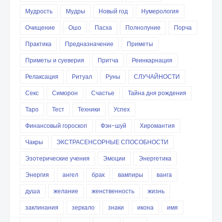
Мудрость
Мудры
Новый год
Нумерология
Очищение
Ошо
Пасха
Полнолуние
Порча
Практика
Предназначение
Приметы
Приметы и суеверия
Притча
Реинкарнация
Релаксация
Ритуал
Руны
СЛУЧАЙНОСТИ
Секс
Симорон
Счастье
Тайна дня рождения
Таро
Тест
Техники
Успех
Финансовый гороскоп
Фэн-шуй
Хиромантия
Чакры
ЭКСТРАСЕНСОРНЫЕ СПОСОБНОСТИ
Эзотерические учения
Эмоции
Энергетика
Энергия
ангел
брак
вампиры
ванга
душа
желание
женственность
жизнь
заклинания
зеркало
знаки
икона
имя