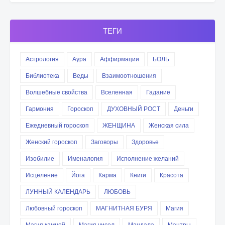
ТЕГИ
Астрология
Аура
Аффирмации
БОЛЬ
Библиотека
Веды
Взаимоотношения
Волшебные свойства
Вселенная
Гадание
Гармония
Гороскоп
ДУХОВНЫЙ РОСТ
Деньги
Ежедневный гороскоп
ЖЕНЩИНА
Женская сила
Женский гороскоп
Заговоры
Здоровье
Изобилие
Именалогия
Исполнение желаний
Исцеление
Йога
Карма
Книги
Красота
ЛУННЫЙ КАЛЕНДАРЬ
ЛЮБОВЬ
Любовный гороскоп
МАГНИТНАЯ БУРЯ
Магия
Магия камней
Магия чисел
Мандала
Мантры