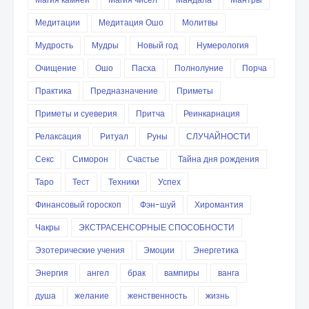
Медитации
Медитация Ошо
Молитвы
Мудрость
Мудры
Новый год
Нумерология
Очищение
Ошо
Пасха
Полнолуние
Порча
Практика
Предназначение
Приметы
Приметы и суеверия
Притча
Реинкарнация
Релаксация
Ритуал
Руны
СЛУЧАЙНОСТИ
Секс
Симорон
Счастье
Тайна дня рождения
Таро
Тест
Техники
Успех
Финансовый гороскоп
Фэн-шуй
Хиромантия
Чакры
ЭКСТРАСЕНСОРНЫЕ СПОСОБНОСТИ
Эзотерические учения
Эмоции
Энергетика
Энергия
ангел
брак
вампиры
ванга
душа
желание
женственность
жизнь