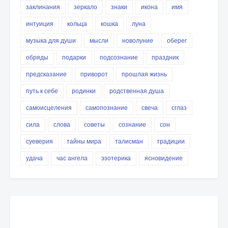
заклинания
зеркало
знаки
икона
имя
интуиция
кольца
кошка
луна
музыка для души
мысли
новолуние
оберег
обряды
подарки
подсознание
праздник
предсказание
приворот
прошлая жизнь
путь к себе
родинки
родственная душа
самоисцеления
самопознание
свеча
сглаз
сила
слова
советы
сознание
сон
суеверия
тайны мира
талисман
традиции
удача
час ангела
эзотерика
ясновидение