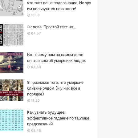
что таит ваше подсознание. Не зря
им пользуются психологи!
13:59
3 слова. Простой тест но..
04:57
Вот к чему нам на самом деле
снятся сны об умершиих людях
04:59
8 признаков того, что умершие
близкие рядом (и у них все в
порядке)
16:20
Как узнать будущее:
эффективное гадание по таблице
предсказаний
02:46