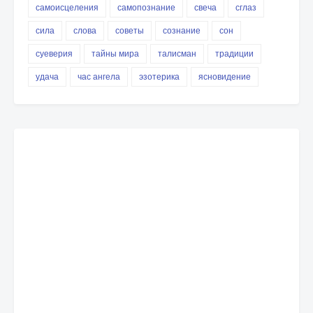
самоисцеления
самопознание
свеча
сглаз
сила
слова
советы
сознание
сон
суеверия
тайны мира
талисман
традиции
удача
час ангела
эзотерика
ясновидение