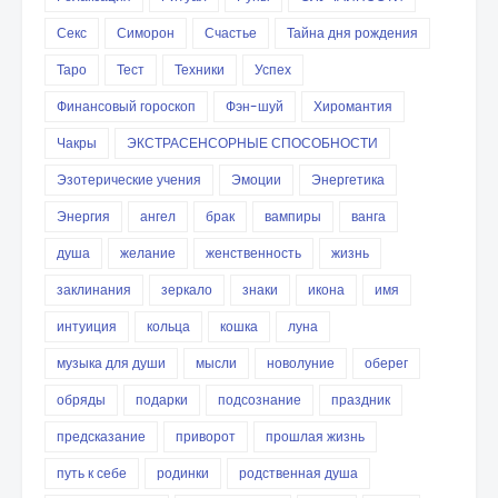
Секс
Симорон
Счастье
Тайна дня рождения
Таро
Тест
Техники
Успех
Финансовый гороскоп
Фэн-шуй
Хиромантия
Чакры
ЭКСТРАСЕНСОРНЫЕ СПОСОБНОСТИ
Эзотерические учения
Эмоции
Энергетика
Энергия
ангел
брак
вампиры
ванга
душа
желание
женственность
жизнь
заклинания
зеркало
знаки
икона
имя
интуиция
кольца
кошка
луна
музыка для души
мысли
новолуние
оберег
обряды
подарки
подсознание
праздник
предсказание
приворот
прошлая жизнь
путь к себе
родинки
родственная душа