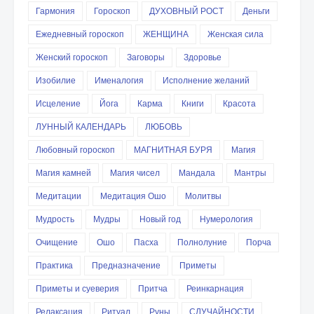
Гармония
Гороскоп
ДУХОВНЫЙ РОСТ
Деньги
Ежедневный гороскоп
ЖЕНЩИНА
Женская сила
Женский гороскоп
Заговоры
Здоровье
Изобилие
Именалогия
Исполнение желаний
Исцеление
Йога
Карма
Книги
Красота
ЛУННЫЙ КАЛЕНДАРЬ
ЛЮБОВЬ
Любовный гороскоп
МАГНИТНАЯ БУРЯ
Магия
Магия камней
Магия чисел
Мандала
Мантры
Медитации
Медитация Ошо
Молитвы
Мудрость
Мудры
Новый год
Нумерология
Очищение
Ошо
Пасха
Полнолуние
Порча
Практика
Предназначение
Приметы
Приметы и суеверия
Притча
Реинкарнация
Релаксация
Ритуал
Руны
СЛУЧАЙНОСТИ