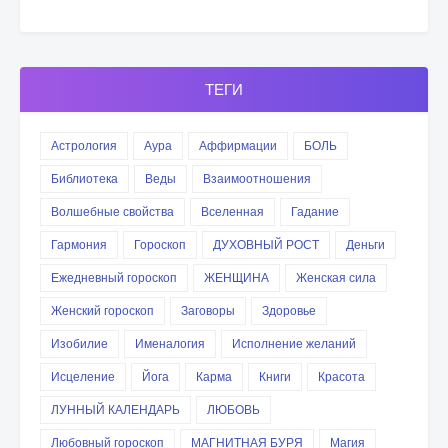
ТЕГИ
Астрология
Аура
Аффирмации
БОЛЬ
Библиотека
Веды
Взаимоотношения
Волшебные свойства
Вселенная
Гадание
Гармония
Гороскоп
ДУХОВНЫЙ РОСТ
Деньги
Ежедневный гороскоп
ЖЕНЩИНА
Женская сила
Женский гороскоп
Заговоры
Здоровье
Изобилие
Именалогия
Исполнение желаний
Исцеление
Йога
Карма
Книги
Красота
ЛУННЫЙ КАЛЕНДАРЬ
ЛЮБОВЬ
Любовный гороскоп
МАГНИТНАЯ БУРЯ
Магия