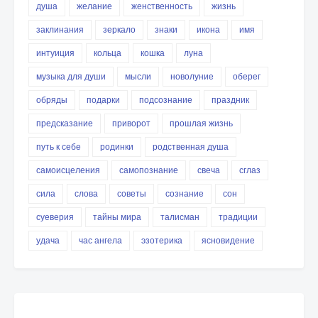
душа
желание
женственность
жизнь
заклинания
зеркало
знаки
икона
имя
интуиция
кольца
кошка
луна
музыка для души
мысли
новолуние
оберег
обряды
подарки
подсознание
праздник
предсказание
приворот
прошлая жизнь
путь к себе
родинки
родственная душа
самоисцеления
самопознание
свеча
сглаз
сила
слова
советы
сознание
сон
суеверия
тайны мира
талисман
традиции
удача
час ангела
эзотерика
ясновидение