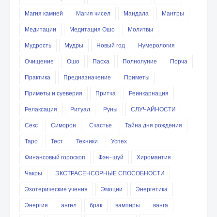
Магия камней
Магия чисел
Мандала
Мантры
Медитации
Медитация Ошо
Молитвы
Мудрость
Мудры
Новый год
Нумерология
Очищение
Ошо
Пасха
Полнолуние
Порча
Практика
Предназначение
Приметы
Приметы и суеверия
Притча
Реинкарнация
Релаксация
Ритуал
Руны
СЛУЧАЙНОСТИ
Секс
Симорон
Счастье
Тайна дня рождения
Таро
Тест
Техники
Успех
Финансовый гороскоп
Фэн-шуй
Хиромантия
Чакры
ЭКСТРАСЕНСОРНЫЕ СПОСОБНОСТИ
Эзотерические учения
Эмоции
Энергетика
Энергия
ангел
брак
вампиры
ванга