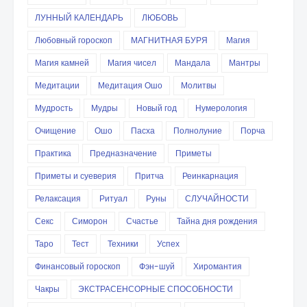
ЛУННЫЙ КАЛЕНДАРЬ
ЛЮБОВЬ
Любовный гороскоп
МАГНИТНАЯ БУРЯ
Магия
Магия камней
Магия чисел
Мандала
Мантры
Медитации
Медитация Ошо
Молитвы
Мудрость
Мудры
Новый год
Нумерология
Очищение
Ошо
Пасха
Полнолуние
Порча
Практика
Предназначение
Приметы
Приметы и суеверия
Притча
Реинкарнация
Релаксация
Ритуал
Руны
СЛУЧАЙНОСТИ
Секс
Симорон
Счастье
Тайна дня рождения
Таро
Тест
Техники
Успех
Финансовый гороскоп
Фэн-шуй
Хиромантия
Чакры
ЭКСТРАСЕНСОРНЫЕ СПОСОБНОСТИ