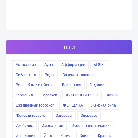
ТЕГИ
Астрология
Аура
Аффирмации
БОЛЬ
Библиотека
Веды
Взаимоотношения
Волшебные свойства
Вселенная
Гадание
Гармония
Гороскоп
ДУХОВНЫЙ РОСТ
Деньги
Ежедневный гороскоп
ЖЕНЩИНА
Женская сила
Женский гороскоп
Заговоры
Здоровье
Изобилие
Именалогия
Исполнение желаний
Исцеление
Йога
Карма
Книги
Красота