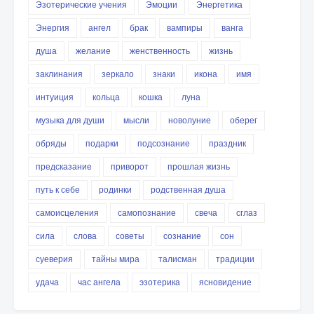
Эзотерические учения
Эмоции
Энергетика
Энергия
ангел
брак
вампиры
ванга
душа
желание
женственность
жизнь
заклинания
зеркало
знаки
икона
имя
интуиция
кольца
кошка
луна
музыка для души
мысли
новолуние
оберег
обряды
подарки
подсознание
праздник
предсказание
приворот
прошлая жизнь
путь к себе
родинки
родственная душа
самоисцеления
самопознание
свеча
сглаз
сила
слова
советы
сознание
сон
суеверия
тайны мира
талисман
традиции
удача
час ангела
эзотерика
ясновидение