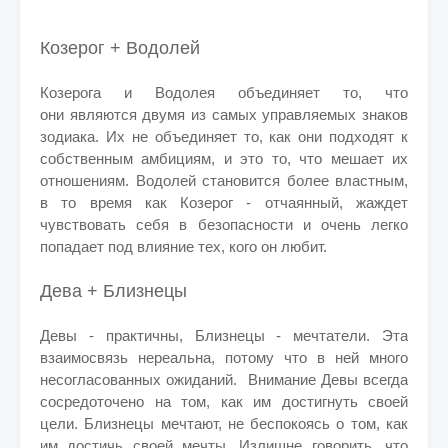
Козерог + Водолей
Козерога и Водолея объединяет то, что
они
являются двумя из самых управляемых знаков
зодиака. Их не
объединяет то, как о
ни подходят к
собственным амбициям, и это то, что мешает их
отношениям. Водолей становится более властным,
в то время как Козерог - отчаянный, жаждет
чувствовать себя в безопасности и очень легко
попадает под влияние тех, кого он любит.
Дева + Близнецы
Девы - практичны, Близнецы - мечтатели. Эта
взаимосвязь нереальна, потому что в ней много
несогласованных ожиданий. Внимание Девы всегда
сосредоточено на том, как им достигнуть своей
цели. Близнецы мечтают, не беспокоясь о том, как
им достичь своей мечты. Излишне говорить, что