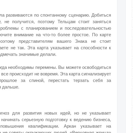
ела развиваются по спонтанному сценарию. Добиться
, не получится, поэтому Тельцам стоит заняться
проблемы с планированием и последовательностью
ючите внимание на что-то более простое. По карте
оэтому представителям вашего Знака не стоит
аете не так. Эта карта указывает на способности к
подмечать значимые делали.
когда необходимы перемены. Вы можете освободиться
о все происходит не вовремя. Эта карта сигнализирует
прошлое за спиной, перестать терзать себя за
я дальше.
огноз для развития новых идей, но не указывает
 начинать серьезную подготовку к ведению бизнеса,
повышения квалификации. Аркан указывает на
 а не советы окружающих людей. «Верховная жрица»