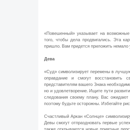
«Повешенный» указывает на возможные 
того, чтобы дела продвигались. Эта ка
пришло. Вам придется приложить немало у
Дева
«Суд» символизирует перемены в лучшую 
оправдание и смогут восстановить с
представителям вашего Знака необходимо
но и удовлетворение. Ищите пути развити
следования своему плану. Вас ожидают 
поэтому будьте осторожны. Избегайте ри
Счастливый Аркан «Солнце» символизиру
Девы смогут отпраздновать первые успех
также открываются новые приятные перс