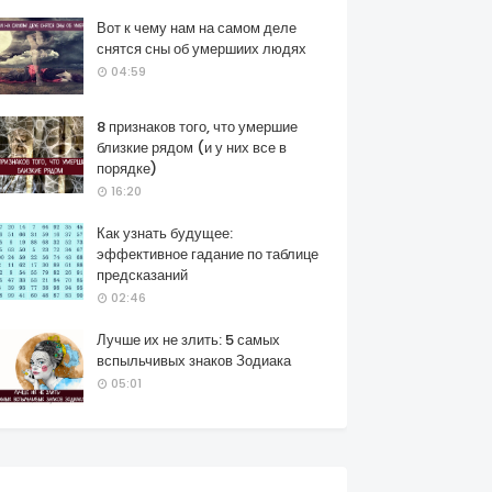
Вот к чему нам на самом деле
снятся сны об умершиих людях
04:59
8 признаков того, что умершие
близкие рядом (и у них все в
порядке)
16:20
Как узнать будущее:
эффективное гадание по таблице
предсказаний
02:46
Лучше их не злить: 5 самых
вспыльчивых знаков Зодиака
05:01