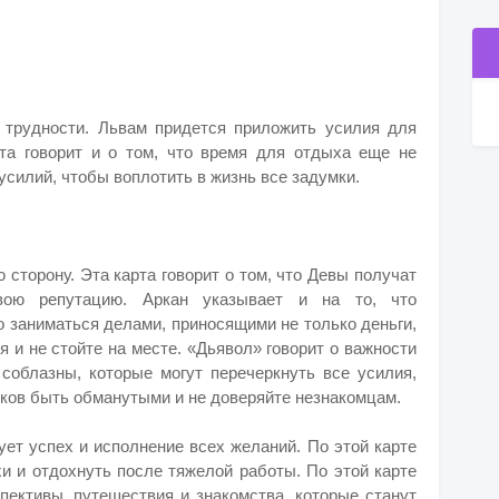
трудности. Львам придется приложить усилия для
рта говорит и о том, что время для отдыха еще не
силий, чтобы воплотить в жизнь все задумки.
сторону. Эта карта говорит о том, что Девы получат
вою репутацию. Аркан указывает и на то, что
 заниматься делами, приносящими не только деньги,
я и не стойте на месте. «Дьявол» говорит о важности
соблазны, которые могут перечеркнуть все усилия,
сков быть обманутыми и не доверяйте незнакомцам.
ет успех и исполнение всех желаний. По этой карте
и и отдохнуть после тяжелой работы. По этой карте
пективы, путешествия и знакомства, которые станут