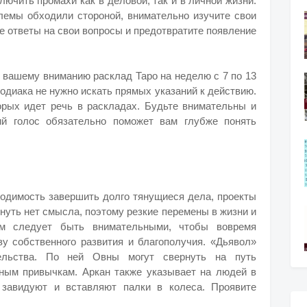
лючить промахи как в деловой, так и в личной жизни.
емы обходили стороной, внимательно изучите свои
е ответы на свои вопросы и предотвратите появление
т вашему вниманию расклад Таро на неделю с 7 по 13
одиака не нужно искать прямых указаний к действию.
торых идет речь в раскладах. Будьте внимательны и
ий голос обязательно поможет вам глубже понять
ходимость завершить долго тянущиеся дела, проекты
януть нет смысла, поэтому резкие перемены в жизни и
м следует быть внимательными, чтобы вовремя
зу собственного развития и благополучия. «Дьявол»
ельства. По ней Овны могут свернуть на путь
бным привычкам
. Аркан также указывает на людей в
 завидуют и вставляют палки в колеса. Проявите