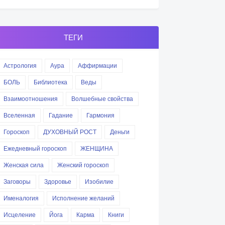
ТЕГИ
Астрология
Аура
Аффирмации
БОЛЬ
Библиотека
Веды
Взаимоотношения
Волшебные свойства
Вселенная
Гадание
Гармония
Гороскоп
ДУХОВНЫЙ РОСТ
Деньги
Ежедневный гороскоп
ЖЕНЩИНА
Женская сила
Женский гороскоп
Заговоры
Здоровье
Изобилие
Именалогия
Исполнение желаний
Исцеление
Йога
Карма
Книги