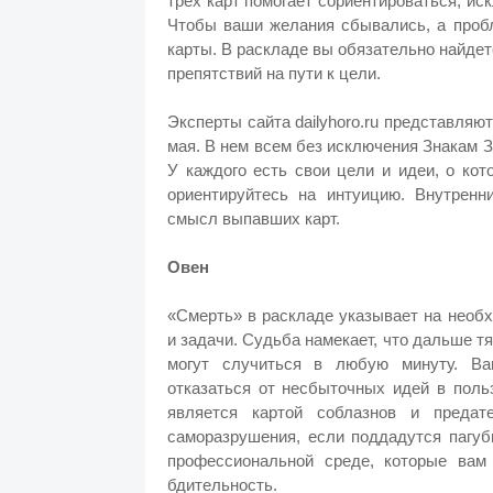
трех карт помогает сориентироваться, иск
Чтобы ваши желания сбывались, а пробл
карты. В раскладе вы обязательно найдет
препятствий на пути к цели.
Эксперты сайта dailyhoro.ru представляю
мая. В нем всем без исключения Знакам З
У каждого есть свои цели и идеи, о ко
ориентируйтесь на интуицию. Внутренн
смысл выпавших карт.
Овен
«Смерть» в раскладе указывает на необ
и задачи. Судьба намекает, что дальше т
могут случиться в любую минуту. Ва
отказаться от несбыточных идей в поль
является картой соблазнов и предат
саморазрушения, если поддадутся
пагу
профессиональной среде, которые вам
бдительность.