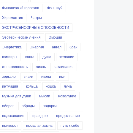
Финансовый гороскоп
Фэн-шуй
Хиромантия
Чакры
ЭКСТРАСЕНСОРНЫЕ СПОСОБНОСТИ
Эзотерические учения
Эмоции
Энергетика
Энергия
ангел
брак
вампиры
ванга
душа
желание
женственность
жизнь
заклинания
зеркало
знаки
икона
имя
интуиция
кольца
кошка
луна
музыка для души
мысли
новолуние
оберег
обряды
подарки
подсознание
праздник
предсказание
приворот
прошлая жизнь
путь к себе