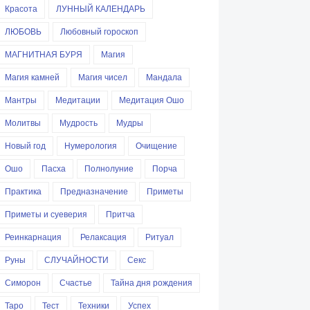
Красота
ЛУННЫЙ КАЛЕНДАРЬ
ЛЮБОВЬ
Любовный гороскоп
МАГНИТНАЯ БУРЯ
Магия
Магия камней
Магия чисел
Мандала
Мантры
Медитации
Медитация Ошо
Молитвы
Мудрость
Мудры
Новый год
Нумерология
Очищение
Ошо
Пасха
Полнолуние
Порча
Практика
Предназначение
Приметы
Приметы и суеверия
Притча
Реинкарнация
Релаксация
Ритуал
Руны
СЛУЧАЙНОСТИ
Секс
Симорон
Счастье
Тайна дня рождения
Таро
Тест
Техники
Успех