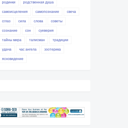
родинки
родственная душа
самоисцеления
самопознание
свеча
сглаз
сила
слова
советы
сознание
сон
суеверия
тайны мира
талисман
традиции
удача
час ангела
эзотерика
ясновидение