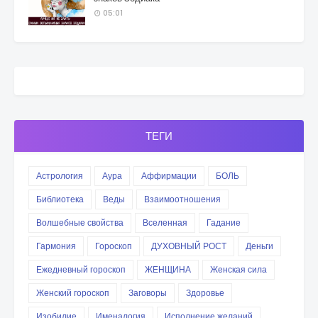
05:01
ТЕГИ
Астрология
Аура
Аффирмации
БОЛЬ
Библиотека
Веды
Взаимоотношения
Волшебные свойства
Вселенная
Гадание
Гармония
Гороскоп
ДУХОВНЫЙ РОСТ
Деньги
Ежедневный гороскоп
ЖЕНЩИНА
Женская сила
Женский гороскоп
Заговоры
Здоровье
Изобилие
Именалогия
Исполнение желаний