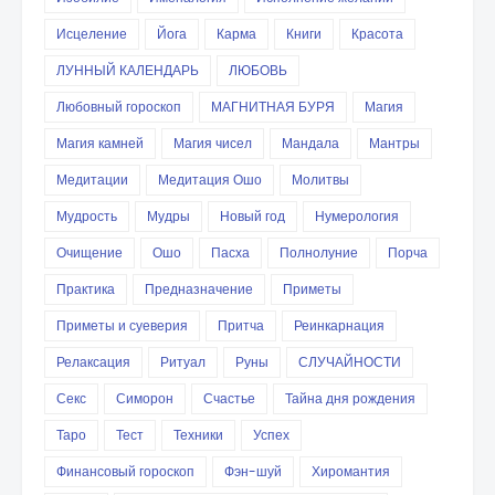
Исцеление
Йога
Карма
Книги
Красота
ЛУННЫЙ КАЛЕНДАРЬ
ЛЮБОВЬ
Любовный гороскоп
МАГНИТНАЯ БУРЯ
Магия
Магия камней
Магия чисел
Мандала
Мантры
Медитации
Медитация Ошо
Молитвы
Мудрость
Мудры
Новый год
Нумерология
Очищение
Ошо
Пасха
Полнолуние
Порча
Практика
Предназначение
Приметы
Приметы и суеверия
Притча
Реинкарнация
Релаксация
Ритуал
Руны
СЛУЧАЙНОСТИ
Секс
Симорон
Счастье
Тайна дня рождения
Таро
Тест
Техники
Успех
Финансовый гороскоп
Фэн-шуй
Хиромантия