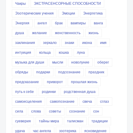
Чакры
ЭКСТРАСЕНСОРНЫЕ СПОСОБНОСТИ
Эзотерические учения
Эмоции
Энергетика
Энергия
ангел
брак
вампиры
ванга
душа
желание
женственность
жизнь
заклинания
зеркало
знаки
икона
имя
интуиция
кольца
кошка
луна
музыка для души
мысли
новолуние
оберег
обряды
подарки
подсознание
праздник
предсказание
приворот
прошлая жизнь
путь к себе
родинки
родственная душа
самоисцеления
самопознание
свеча
сглаз
сила
слова
советы
сознание
сон
суеверия
тайны мира
талисман
традиции
удача
час ангела
эзотерика
ясновидение