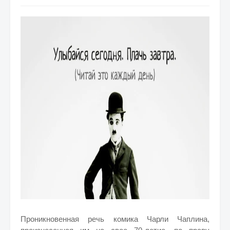
Проникновенная речь комика Чарли Чаплина,