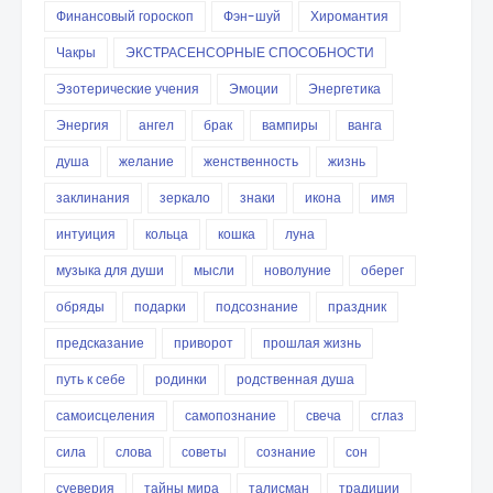
Финансовый гороскоп
Фэн-шуй
Хиромантия
Чакры
ЭКСТРАСЕНСОРНЫЕ СПОСОБНОСТИ
Эзотерические учения
Эмоции
Энергетика
Энергия
ангел
брак
вампиры
ванга
душа
желание
женственность
жизнь
заклинания
зеркало
знаки
икона
имя
интуиция
кольца
кошка
луна
музыка для души
мысли
новолуние
оберег
обряды
подарки
подсознание
праздник
предсказание
приворот
прошлая жизнь
путь к себе
родинки
родственная душа
самоисцеления
самопознание
свеча
сглаз
сила
слова
советы
сознание
сон
суеверия
тайны мира
талисман
традиции