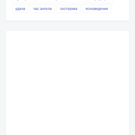
удача
час ангела
эзотерика
ясновидение