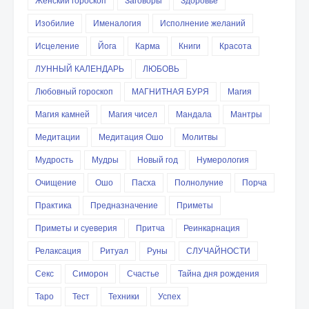
Женский гороскоп
Заговоры
Здоровье
Изобилие
Именалогия
Исполнение желаний
Исцеление
Йога
Карма
Книги
Красота
ЛУННЫЙ КАЛЕНДАРЬ
ЛЮБОВЬ
Любовный гороскоп
МАГНИТНАЯ БУРЯ
Магия
Магия камней
Магия чисел
Мандала
Мантры
Медитации
Медитация Ошо
Молитвы
Мудрость
Мудры
Новый год
Нумерология
Очищение
Ошо
Пасха
Полнолуние
Порча
Практика
Предназначение
Приметы
Приметы и суеверия
Притча
Реинкарнация
Релаксация
Ритуал
Руны
СЛУЧАЙНОСТИ
Секс
Симорон
Счастье
Тайна дня рождения
Таро
Тест
Техники
Успех