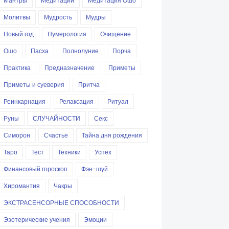
Мантры
Медитации
Медитация Ошо
Молитвы
Мудрость
Мудры
Новый год
Нумерология
Очищение
Ошо
Пасха
Полнолуние
Порча
Практика
Предназначение
Приметы
Приметы и суеверия
Притча
Реинкарнация
Релаксация
Ритуал
Руны
СЛУЧАЙНОСТИ
Секс
Симорон
Счастье
Тайна дня рождения
Таро
Тест
Техники
Успех
Финансовый гороскоп
Фэн-шуй
Хиромантия
Чакры
ЭКСТРАСЕНСОРНЫЕ СПОСОБНОСТИ
Эзотерические учения
Эмоции