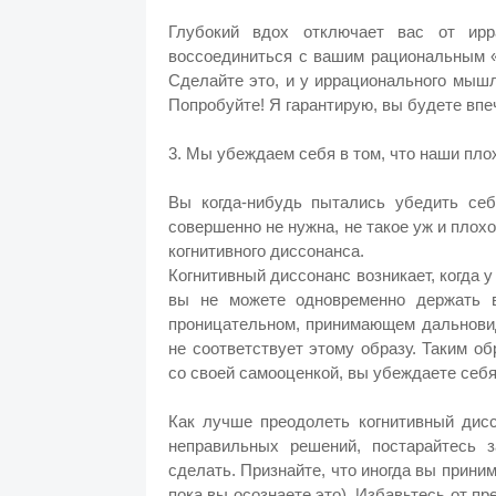
Глубокий вдох отключает вас от ирр
воссоединиться с вашим рациональным «
Сделайте это, и у иррационального мыш
Попробуйте! Я гарантирую, вы будете впе
3. Мы убеждаем себя в том, что наши пл
Вы когда-нибудь пытались убедить себ
совершенно не нужна, не такое уж и плох
когнитивного диссонанса.
Когнитивный диссонанс возникает, когда 
вы не можете одновременно держать 
проницательном, принимающем дальнови
не соответствует этому образу. Таким о
со своей самооценкой, вы убеждаете себ
Как лучше преодолеть когнитивный дисс
неправильных решений, постарайтесь з
сделать. Признайте, что иногда вы прини
пока вы осознаете это). Избавьтесь от п