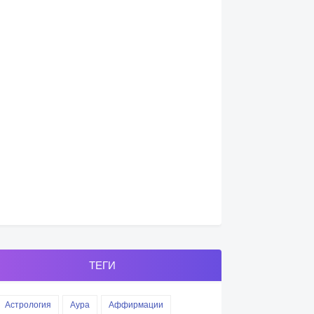
ТЕГИ
Астрология
Аура
Аффирмации