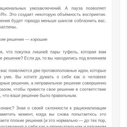
ациональных умозаключений. А пауза позволяет
Я». Это создает некоторую объёмность восприятия.
ления будет гораздо меньше шансов соблазнить вас.
чатлены.
охие решения — хорошие
я, что покупка лишней пары туфель, которая вам
ое решение? Если да, то вы находились под влиянием
у вас появляются две противоположные идеи, которые
в уме. Вы хотите думать о себе как о человеке
дные решения, а неправильное решение совершенно
бразом, чтобы привести свое решение в соответствие
я, что ваше решение было правильным.
онанс? Зная о своей склонности к рационализации
аметить момент, когда вы снова попытаетесь это
маете плохие решения (и это нормально — до тех пор,
редставления о себе как о проницательном и разумном