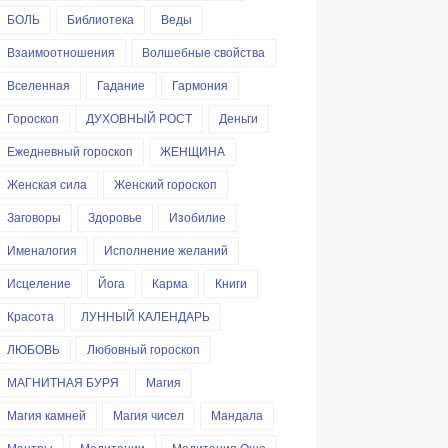
БОЛЬ
Библиотека
Веды
Взаимоотношения
Волшебные свойства
Вселенная
Гадание
Гармония
Гороскоп
ДУХОВНЫЙ РОСТ
Деньги
Ежедневный гороскоп
ЖЕНЩИНА
Женская сила
Женский гороскоп
Заговоры
Здоровье
Изобилие
Именалогия
Исполнение желаний
Исцеление
Йога
Карма
Книги
Красота
ЛУННЫЙ КАЛЕНДАРЬ
ЛЮБОВЬ
Любовный гороскоп
МАГНИТНАЯ БУРЯ
Магия
Магия камней
Магия чисел
Мандала