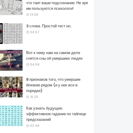
что таит ваше подсознание. Не зря
им пользуются психологи!
13:59
3 слова. Простой тест но..
04:57
Вот к чему нам на самом деле
снятся сны об умершиих людях
04:59
8 признаков того, что умершие
близкие рядом (и у них все в
порядке)
16:20
Как узнать будущее:
эффективное гадание по таблице
предсказаний
02:46