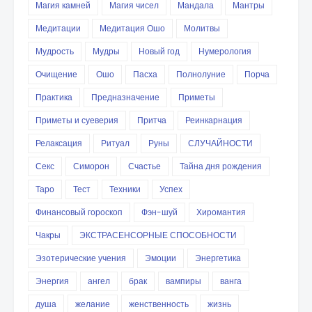
Магия камней
Магия чисел
Мандала
Мантры
Медитации
Медитация Ошо
Молитвы
Мудрость
Мудры
Новый год
Нумерология
Очищение
Ошо
Пасха
Полнолуние
Порча
Практика
Предназначение
Приметы
Приметы и суеверия
Притча
Реинкарнация
Релаксация
Ритуал
Руны
СЛУЧАЙНОСТИ
Секс
Симорон
Счастье
Тайна дня рождения
Таро
Тест
Техники
Успех
Финансовый гороскоп
Фэн-шуй
Хиромантия
Чакры
ЭКСТРАСЕНСОРНЫЕ СПОСОБНОСТИ
Эзотерические учения
Эмоции
Энергетика
Энергия
ангел
брак
вампиры
ванга
душа
желание
женственность
жизнь