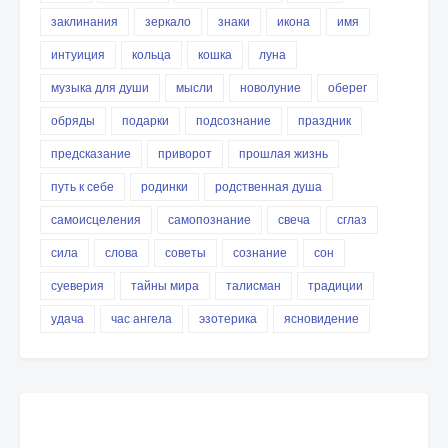
заклинания
зеркало
знаки
икона
имя
интуиция
кольца
кошка
луна
музыка для души
мысли
новолуние
оберег
обряды
подарки
подсознание
праздник
предсказание
приворот
прошлая жизнь
путь к себе
родинки
родственная душа
самоисцеления
самопознание
свеча
сглаз
сила
слова
советы
сознание
сон
суеверия
тайны мира
талисман
традиции
удача
час ангела
эзотерика
ясновидение