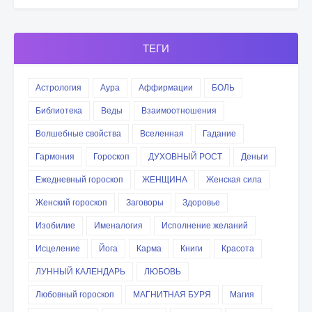
ТЕГИ
Астрология
Аура
Аффирмации
БОЛЬ
Библиотека
Веды
Взаимоотношения
Волшебные свойства
Вселенная
Гадание
Гармония
Гороскоп
ДУХОВНЫЙ РОСТ
Деньги
Ежедневный гороскоп
ЖЕНЩИНА
Женская сила
Женский гороскоп
Заговоры
Здоровье
Изобилие
Именалогия
Исполнение желаний
Исцеление
Йога
Карма
Книги
Красота
ЛУННЫЙ КАЛЕНДАРЬ
ЛЮБОВЬ
Любовный гороскоп
МАГНИТНАЯ БУРЯ
Магия