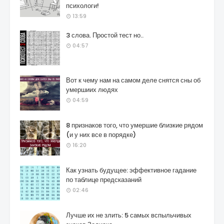
психологи!
13:59
3 слова. Простой тест но..
04:57
Вот к чему нам на самом деле снятся сны об
умершиих людях
04:59
8 признаков того, что умершие близкие рядом
(и у них все в порядке)
16:20
Как узнать будущее: эффективное гадание
по таблице предсказаний
02:46
Лучше их не злить: 5 самых вспыльчивых