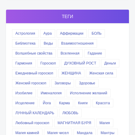
ТЕГИ
Астрология
Аура
Аффирмации
БОЛЬ
Библиотека
Веды
Взаимоотношения
Волшебные свойства
Вселенная
Гадание
Гармония
Гороскоп
ДУХОВНЫЙ РОСТ
Деньги
Ежедневный гороскоп
ЖЕНЩИНА
Женская сила
Женский гороскоп
Заговоры
Здоровье
Изобилие
Именалогия
Исполнение желаний
Исцеление
Йога
Карма
Книги
Красота
ЛУННЫЙ КАЛЕНДАРЬ
ЛЮБОВЬ
Любовный гороскоп
МАГНИТНАЯ БУРЯ
Магия
Магия камней
Магия чисел
Мандала
Мантры