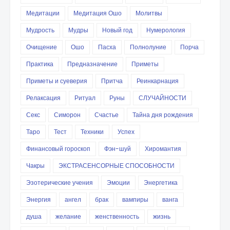
Медитации
Медитация Ошо
Молитвы
Мудрость
Мудры
Новый год
Нумерология
Очищение
Ошо
Пасха
Полнолуние
Порча
Практика
Предназначение
Приметы
Приметы и суеверия
Притча
Реинкарнация
Релаксация
Ритуал
Руны
СЛУЧАЙНОСТИ
Секс
Симорон
Счастье
Тайна дня рождения
Таро
Тест
Техники
Успех
Финансовый гороскоп
Фэн-шуй
Хиромантия
Чакры
ЭКСТРАСЕНСОРНЫЕ СПОСОБНОСТИ
Эзотерические учения
Эмоции
Энергетика
Энергия
ангел
брак
вампиры
ванга
душа
желание
женственность
жизнь