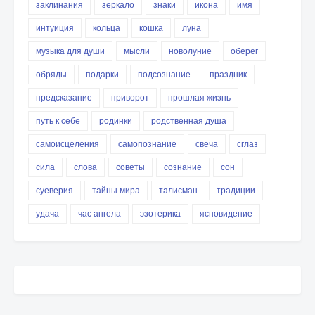
заклинания
зеркало
знаки
икона
имя
интуиция
кольца
кошка
луна
музыка для души
мысли
новолуние
оберег
обряды
подарки
подсознание
праздник
предсказание
приворот
прошлая жизнь
путь к себе
родинки
родственная душа
самоисцеления
самопознание
свеча
сглаз
сила
слова
советы
сознание
сон
суеверия
тайны мира
талисман
традиции
удача
час ангела
эзотерика
ясновидение