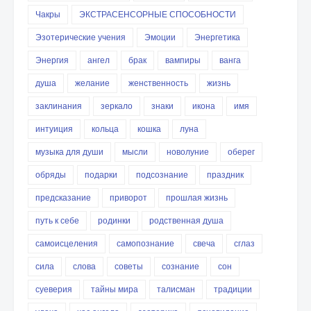
Чакры
ЭКСТРАСЕНСОРНЫЕ СПОСОБНОСТИ
Эзотерические учения
Эмоции
Энергетика
Энергия
ангел
брак
вампиры
ванга
душа
желание
женственность
жизнь
заклинания
зеркало
знаки
икона
имя
интуиция
кольца
кошка
луна
музыка для души
мысли
новолуние
оберег
обряды
подарки
подсознание
праздник
предсказание
приворот
прошлая жизнь
путь к себе
родинки
родственная душа
самоисцеления
самопознание
свеча
сглаз
сила
слова
советы
сознание
сон
суеверия
тайны мира
талисман
традиции