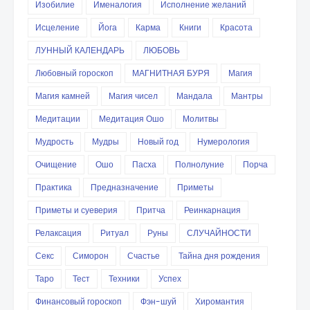
Изобилие
Именалогия
Исполнение желаний
Исцеление
Йога
Карма
Книги
Красота
ЛУННЫЙ КАЛЕНДАРЬ
ЛЮБОВЬ
Любовный гороскоп
МАГНИТНАЯ БУРЯ
Магия
Магия камней
Магия чисел
Мандала
Мантры
Медитации
Медитация Ошо
Молитвы
Мудрость
Мудры
Новый год
Нумерология
Очищение
Ошо
Пасха
Полнолуние
Порча
Практика
Предназначение
Приметы
Приметы и суеверия
Притча
Реинкарнация
Релаксация
Ритуал
Руны
СЛУЧАЙНОСТИ
Секс
Симорон
Счастье
Тайна дня рождения
Таро
Тест
Техники
Успех
Финансовый гороскоп
Фэн-шуй
Хиромантия