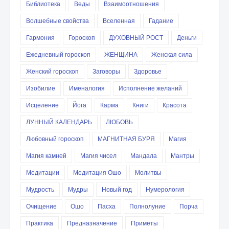
Библиотека
Веды
Взаимоотношения
Волшебные свойства
Вселенная
Гадание
Гармония
Гороскоп
ДУХОВНЫЙ РОСТ
Деньги
Ежедневный гороскоп
ЖЕНЩИНА
Женская сила
Женский гороскоп
Заговоры
Здоровье
Изобилие
Именалогия
Исполнение желаний
Исцеление
Йога
Карма
Книги
Красота
ЛУННЫЙ КАЛЕНДАРЬ
ЛЮБОВЬ
Любовный гороскоп
МАГНИТНАЯ БУРЯ
Магия
Магия камней
Магия чисел
Мандала
Мантры
Медитации
Медитация Ошо
Молитвы
Мудрость
Мудры
Новый год
Нумерология
Очищение
Ошо
Пасха
Полнолуние
Порча
Практика
Предназначение
Приметы