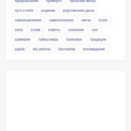
предсказание
приворот
прошлая жизнь
путь к себе
родинки
родственная душа
самоисцеления
самопознание
свеча
сглаз
сила
слова
советы
сознание
сон
суеверия
тайны мира
талисман
традиции
удача
час ангела
эзотерика
ясновидение