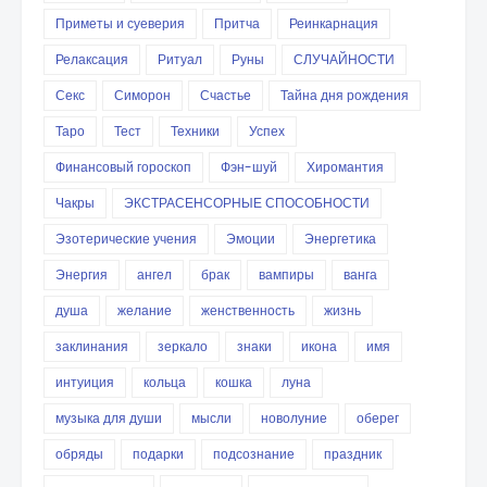
Приметы и суеверия
Притча
Реинкарнация
Релаксация
Ритуал
Руны
СЛУЧАЙНОСТИ
Секс
Симорон
Счастье
Тайна дня рождения
Таро
Тест
Техники
Успех
Финансовый гороскоп
Фэн-шуй
Хиромантия
Чакры
ЭКСТРАСЕНСОРНЫЕ СПОСОБНОСТИ
Эзотерические учения
Эмоции
Энергетика
Энергия
ангел
брак
вампиры
ванга
душа
желание
женственность
жизнь
заклинания
зеркало
знаки
икона
имя
интуиция
кольца
кошка
луна
музыка для души
мысли
новолуние
оберег
обряды
подарки
подсознание
праздник