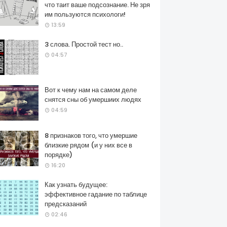
что таит ваше подсознание. Не зря
им пользуются психологи!
13:59
3 слова. Простой тест но..
04:57
Вот к чему нам на самом деле
снятся сны об умершиих людях
04:59
8 признаков того, что умершие
близкие рядом (и у них все в
порядке)
16:20
Как узнать будущее:
эффективное гадание по таблице
предсказаний
02:46