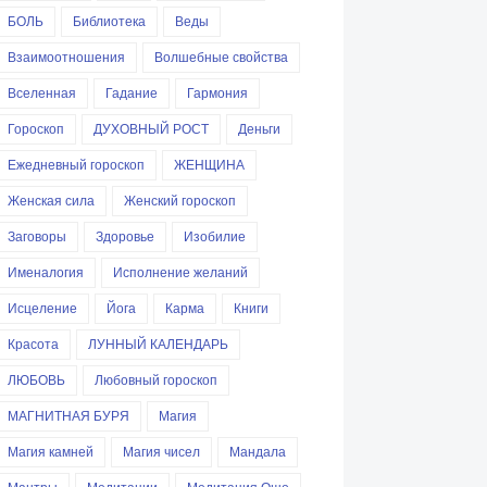
БОЛЬ
Библиотека
Веды
Взаимоотношения
Волшебные свойства
Вселенная
Гадание
Гармония
Гороскоп
ДУХОВНЫЙ РОСТ
Деньги
Ежедневный гороскоп
ЖЕНЩИНА
Женская сила
Женский гороскоп
Заговоры
Здоровье
Изобилие
Именалогия
Исполнение желаний
Исцеление
Йога
Карма
Книги
Красота
ЛУННЫЙ КАЛЕНДАРЬ
ЛЮБОВЬ
Любовный гороскоп
МАГНИТНАЯ БУРЯ
Магия
Магия камней
Магия чисел
Мандала