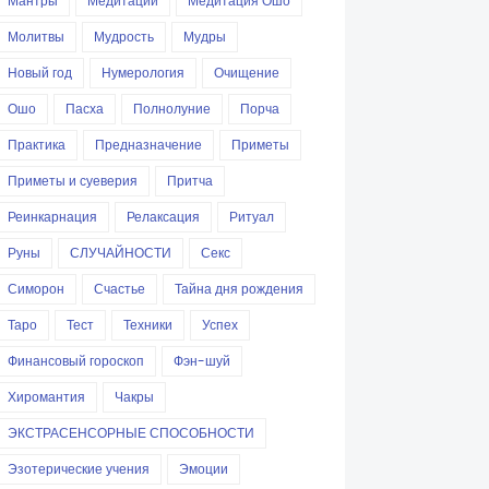
Мантры
Медитации
Медитация Ошо
Молитвы
Мудрость
Мудры
Новый год
Нумерология
Очищение
Ошо
Пасха
Полнолуние
Порча
Практика
Предназначение
Приметы
Приметы и суеверия
Притча
Реинкарнация
Релаксация
Ритуал
Руны
СЛУЧАЙНОСТИ
Секс
Симорон
Счастье
Тайна дня рождения
Таро
Тест
Техники
Успех
Финансовый гороскоп
Фэн-шуй
Хиромантия
Чакры
ЭКСТРАСЕНСОРНЫЕ СПОСОБНОСТИ
Эзотерические учения
Эмоции