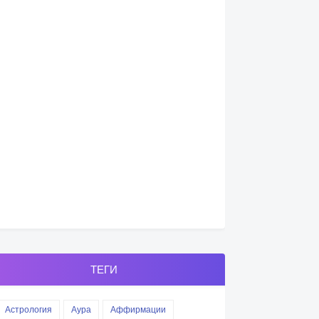
ТЕГИ
Астрология
Аура
Аффирмации