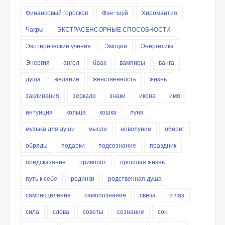
Финансовый гороскоп
Фэн-шуй
Хиромантия
Чакры
ЭКСТРАСЕНСОРНЫЕ СПОСОБНОСТИ
Эзотерические учения
Эмоции
Энергетика
Энергия
ангел
брак
вампиры
ванга
душа
желание
женственность
жизнь
заклинания
зеркало
знаки
икона
имя
интуиция
кольца
кошка
луна
музыка для души
мысли
новолуние
оберег
обряды
подарки
подсознание
праздник
предсказание
приворот
прошлая жизнь
путь к себе
родинки
родственная душа
самоисцеления
самопознание
свеча
сглаз
сила
слова
советы
сознание
сон