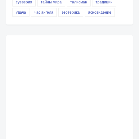
суеверия
тайны мира
талисман
традиции
удача
час ангела
эзотерика
ясновидение