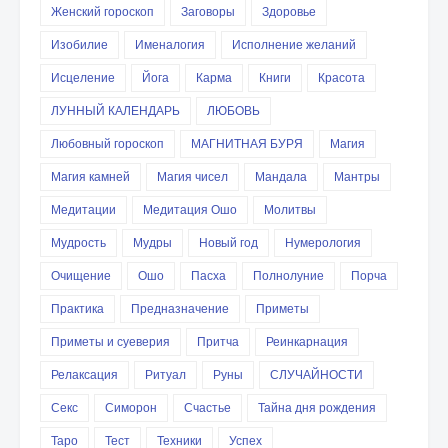
Женский гороскоп
Заговоры
Здоровье
Изобилие
Именалогия
Исполнение желаний
Исцеление
Йога
Карма
Книги
Красота
ЛУННЫЙ КАЛЕНДАРЬ
ЛЮБОВЬ
Любовный гороскоп
МАГНИТНАЯ БУРЯ
Магия
Магия камней
Магия чисел
Мандала
Мантры
Медитации
Медитация Ошо
Молитвы
Мудрость
Мудры
Новый год
Нумерология
Очищение
Ошо
Пасха
Полнолуние
Порча
Практика
Предназначение
Приметы
Приметы и суеверия
Притча
Реинкарнация
Релаксация
Ритуал
Руны
СЛУЧАЙНОСТИ
Секс
Симорон
Счастье
Тайна дня рождения
Таро
Тест
Техники
Успех