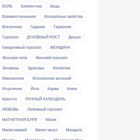
БОЛЬ
Библиотека
Веды
Взаимоотношения
Волшебные свойства
Вселенная
Гадание
Гармония
Гороскоп
ДУХОВНЫЙ РОСТ
Деньги
Ежедневный гороскоп
ЖЕНЩИНА
Женская сила
Женский гороскоп
Заговоры
Здоровье
Изобилие
Именалогия
Исполнение желаний
Исцеление
Йога
Карма
Книги
Красота
ЛУННЫЙ КАЛЕНДАРЬ
ЛЮБОВЬ
Любовный гороскоп
МАГНИТНАЯ БУРЯ
Магия
Магия камней
Магия чисел
Мандала