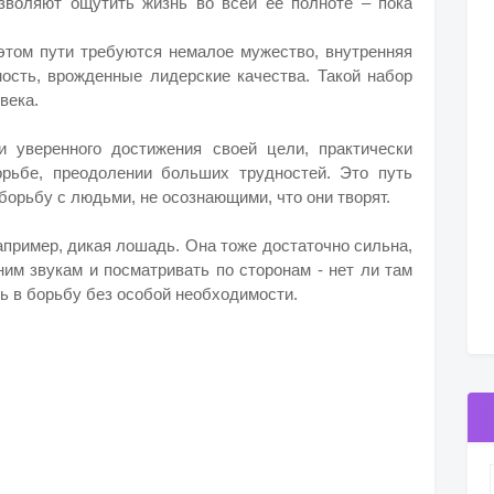
озволяют ощутить жизнь во всей ее полноте – пока
 этом пути требуются немалое мужество, внутренняя
ность, врожденные лидерские качества. Такой набор
века.
и уверенного достижения своей цели, практически
рьбе, преодолении больших трудностей. Это путь
 борьбу с людьми, не осознающими, что они творят.
апример, дикая лошадь. Она тоже достаточно сильна,
им звукам и посматривать по сторонам - нет ли там
ать в борьбу без особой необходимости.