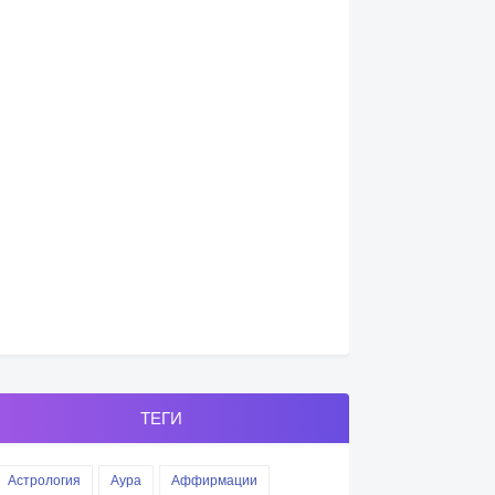
ТЕГИ
Астрология
Аура
Аффирмации