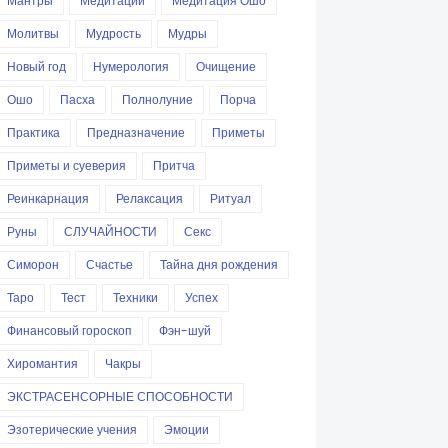
Мантры
Медитации
Медитация Ошо
Молитвы
Мудрость
Мудры
Новый год
Нумерология
Очищение
Ошо
Пасха
Полнолуние
Порча
Практика
Предназначение
Приметы
Приметы и суеверия
Притча
Реинкарнация
Релаксация
Ритуал
Руны
СЛУЧАЙНОСТИ
Секс
Симорон
Счастье
Тайна дня рождения
Таро
Тест
Техники
Успех
Финансовый гороскоп
Фэн-шуй
Хиромантия
Чакры
ЭКСТРАСЕНСОРНЫЕ СПОСОБНОСТИ
Эзотерические учения
Эмоции