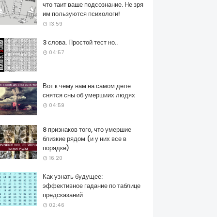
что таит ваше подсознание. Не зря
им пользуются психологи!
13:59
3 слова. Простой тест но..
04:57
Вот к чему нам на самом деле
снятся сны об умершиих людях
04:59
8 признаков того, что умершие
близкие рядом (и у них все в
порядке)
16:20
Как узнать будущее:
эффективное гадание по таблице
предсказаний
02:46