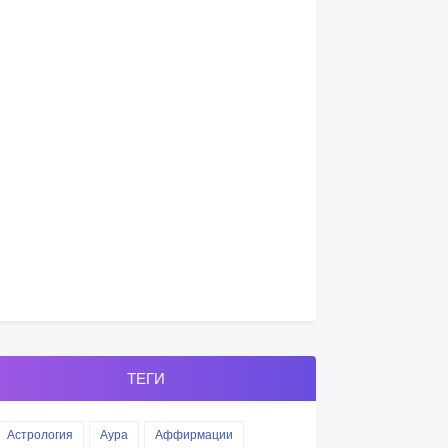
ТЕГИ
Астрология
Аура
Аффирмации