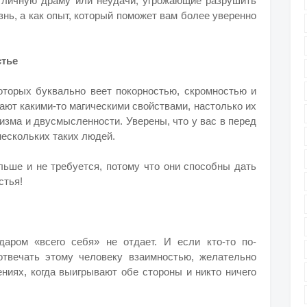
к личную драму или неудачи, угрожающие разрушить
нь, а как опыт, который поможет вам более уверенно
стье
оторых буквально веет покорностью, скромностью и
дают какими-то магическими свойствами, настолько их
изма и двусмысленности. Уверены, что у вас в перед
нескольких таких людей.
ольше и не требуется, потому что они способны дать
стья!
даром «всего себя» не отдает. И если кто-то по-
отвечать этому человеку взаимностью, желательно
ниях, когда выигрывают обе стороны и никто ничего