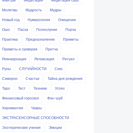
Мантры
Медитации
Медитация Ошо
Молитвы
Мудрость
Мудры
Новый год
Нумерология
Очищение
Ошо
Пасха
Полнолуние
Порча
Практика
Предназначение
Приметы
Приметы и суеверия
Притча
Реинкарнация
Релаксация
Ритуал
Руны
СЛУЧАЙНОСТИ
Секс
Симорон
Счастье
Тайна дня рождения
Таро
Тест
Техники
Успех
Финансовый гороскоп
Фэн-шуй
Хиромантия
Чакры
ЭКСТРАСЕНСОРНЫЕ СПОСОБНОСТИ
Эзотерические учения
Эмоции