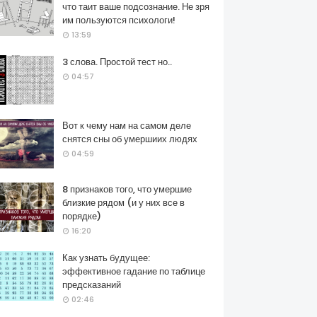
что таит ваше подсознание. Не зря
им пользуются психологи!
13:59
3 слова. Простой тест но..
04:57
Вот к чему нам на самом деле
снятся сны об умершиих людях
04:59
8 признаков того, что умершие
близкие рядом (и у них все в
порядке)
16:20
Как узнать будущее:
эффективное гадание по таблице
предсказаний
02:46