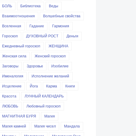
БОЛЬ
Библиотека
Веды
Взаимоотношения
Волшебные свойства
Вселенная
Гадание
Гармония
Гороскоп
ДУХОВНЫЙ РОСТ
Деньги
Ежедневный гороскоп
ЖЕНЩИНА
Женская сила
Женский гороскоп
Заговоры
Здоровье
Изобилие
Именалогия
Исполнение желаний
Исцеление
Йога
Карма
Книги
Красота
ЛУННЫЙ КАЛЕНДАРЬ
ЛЮБОВЬ
Любовный гороскоп
МАГНИТНАЯ БУРЯ
Магия
Магия камней
Магия чисел
Мандала