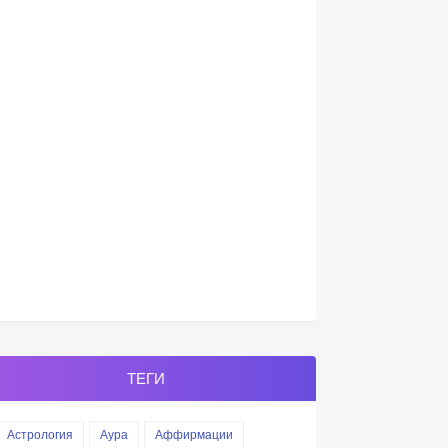
ТЕГИ
Астрология
Аура
Аффирмации