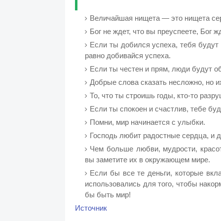
Величайшая нищета — это нищета се
Бог не ждет, что вы преуспеете, Бог ж
Если ты добился успеха, тебя будут
равно добивайся успеха.
Если ты честен и прям, люди будут о
Добрые слова сказать несложно, но и
То, что ты строишь годы, кто-то разру
Если ты спокоен и счастлив, тебе бу
Помни, мир начинается с улыбки.
Господь любит радостные сердца, и 
Чем больше любви, мудрости, красо
вы заметите их в окружающем мире.
Если бы все те деньги, которые вкл
использовались для того, чтобы накор
бы быть мир!
Источник