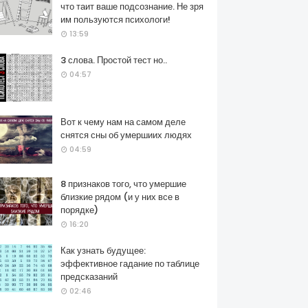
что таит ваше подсознание. Не зря
им пользуются психологи!
13:59
3 слова. Простой тест но..
04:57
Вот к чему нам на самом деле
снятся сны об умершиих людях
04:59
8 признаков того, что умершие
близкие рядом (и у них все в
порядке)
16:20
Как узнать будущее:
эффективное гадание по таблице
предсказаний
02:46