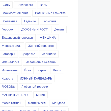
БОЛЬ
Библиотека
Веды
Взаимоотношения
Волшебные свойства
Вселенная
Гадание
Гармония
Гороскоп
ДУХОВНЫЙ РОСТ
Деньги
Ежедневный гороскоп
ЖЕНЩИНА
Женская сила
Женский гороскоп
Заговоры
Здоровье
Изобилие
Именалогия
Исполнение желаний
Исцеление
Йога
Карма
Книги
Красота
ЛУННЫЙ КАЛЕНДАРЬ
ЛЮБОВЬ
Любовный гороскоп
МАГНИТНАЯ БУРЯ
Магия
Магия камней
Магия чисел
Мандала