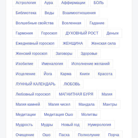
Астрология
Аура
Аффирмации
БОЛЬ
Библиотека
Веды
Взаимоотношения
Волшебные свойства
Вселенная
Гадание
Гармония
Гороскоп
ДУХОВНЫЙ РОСТ
Деньги
Ежедневный гороскоп
ЖЕНЩИНА
Женская сила
Женский гороскоп
Заговоры
Здоровье
Изобилие
Именалогия
Исполнение желаний
Исцеление
Йога
Карма
Книги
Красота
ЛУННЫЙ КАЛЕНДАРЬ
ЛЮБОВЬ
Любовный гороскоп
МАГНИТНАЯ БУРЯ
Магия
Магия камней
Магия чисел
Мандала
Мантры
Медитации
Медитация Ошо
Молитвы
Мудрость
Мудры
Новый год
Нумерология
Очищение
Ошо
Пасха
Полнолуние
Порча