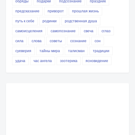
обряды
подарки
подсознание
праздник
предсказание
приворот
прошлая жизнь
путь к себе
родинки
родственная душа
самоисцеления
самопознание
свеча
сглаз
сила
слова
советы
сознание
сон
суеверия
тайны мира
талисман
традиции
удача
час ангела
эзотерика
ясновидение