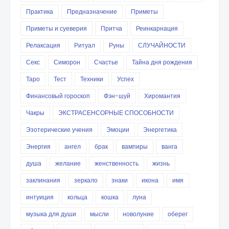
Практика
Предназначение
Приметы
Приметы и суеверия
Притча
Реинкарнация
Релаксация
Ритуал
Руны
СЛУЧАЙНОСТИ
Секс
Симорон
Счастье
Тайна дня рождения
Таро
Тест
Техники
Успех
Финансовый гороскоп
Фэн-шуй
Хиромантия
Чакры
ЭКСТРАСЕНСОРНЫЕ СПОСОБНОСТИ
Эзотерические учения
Эмоции
Энергетика
Энергия
ангел
брак
вампиры
ванга
душа
желание
женственность
жизнь
заклинания
зеркало
знаки
икона
имя
интуиция
кольца
кошка
луна
музыка для души
мысли
новолуние
оберег