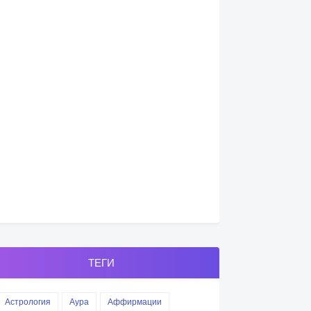
ТЕГИ
Астрология
Аура
Аффирмации