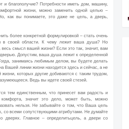
т и благополучие? Потребности иметь дом, машину,
омфортной жизни, можно заменить одной целью –
о, как вы понимаете, это даже не цель, а дверь,
ить более конкретной формулировкой – стать очень
м в своей области. К чему лежит ваша душа? Но
а весь смысл вашей жизни? Если это так, значит, вам
 дверью. Допустим, ваша душа лежит к определенной
 Тогда, занимаясь любимым делом, вы будете делать
на Вашей линии жизни находится здесь и сейчас, а не
й жизни, которых другие добиваются с таким трудом,
 разумеющееся. Ведь вы идете своей стезей.
ся тем единственным, что принесет вам радость и
 комфорта, значит это дело, может быть, можно
назвать нельзя. Не забывайте о том, что Ваша цель
к, со всеми сопутствующими атрибутами. Не думайте
 о дверях. Главное – определитьцель, а двери со