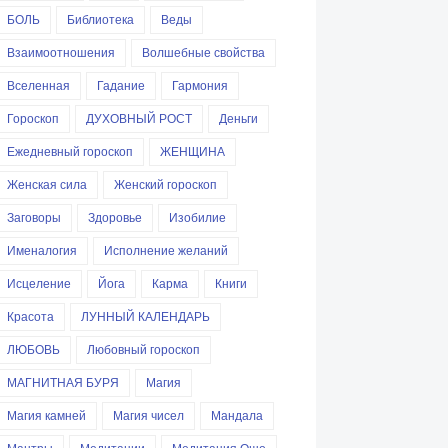
БОЛЬ
Библиотека
Веды
Взаимоотношения
Волшебные свойства
Вселенная
Гадание
Гармония
Гороскоп
ДУХОВНЫЙ РОСТ
Деньги
Ежедневный гороскоп
ЖЕНЩИНА
Женская сила
Женский гороскоп
Заговоры
Здоровье
Изобилие
Именалогия
Исполнение желаний
Исцеление
Йога
Карма
Книги
Красота
ЛУННЫЙ КАЛЕНДАРЬ
ЛЮБОВЬ
Любовный гороскоп
МАГНИТНАЯ БУРЯ
Магия
Магия камней
Магия чисел
Мандала