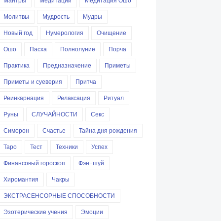
Мантры
Медитации
Медитация Ошо
Молитвы
Мудрость
Мудры
Новый год
Нумерология
Очищение
Ошо
Пасха
Полнолуние
Порча
Практика
Предназначение
Приметы
Приметы и суеверия
Притча
Реинкарнация
Релаксация
Ритуал
Руны
СЛУЧАЙНОСТИ
Секс
Симорон
Счастье
Тайна дня рождения
Таро
Тест
Техники
Успех
Финансовый гороскоп
Фэн-шуй
Хиромантия
Чакры
ЭКСТРАСЕНСОРНЫЕ СПОСОБНОСТИ
Эзотерические учения
Эмоции