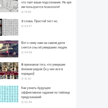
что таит ваше подсознание. Не зря
им пользуются психологи!
13:59
3 слова. Простой тест но..
04:57
Вот к чему нам на самом деле
снятся сны об умершиих людях
04:59
8 признаков того, что умершие
близкие рядом (и у них все в
порядке)
16:20
Как узнать будущее:
эффективное гадание по таблице
предсказаний
02:46