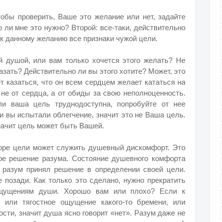
тобы проверить, Ваше это желание или нет, задайте
 ли мне это нужно? Второй: все-таки, действительно
 к данному желанию все признаки чужой цели.
й душой, или вам только хочется этого желать? Не
азать? Действительно ли вы этого хотите? Может, это
 казаться, что он всем сердцем желает кататься на
 не от сердца, а от обиды за свою неполноценность.
ли ваша цель труднодоступна, попробуйте от нее
и вы испытали облегчение, значит это не Ваша цель.
значит цель может быть Вашей.
оре цели может служить душевный дискомфорт. Это
ое решение разума. Состояние душевного комфорта
к разум принял решение в определении своей цели.
е позади. Как только это сделано, нужно прекратить
щущениям души. Хорошо вам или плохо? Если к
 или тягостное ощущение какого-то бремени, или
ости, значит душа ясно говорит «нет». Разум даже не