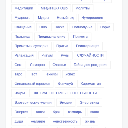
Медитации
Медитация Ошо
Молитвы
Мудрость
Мудры
Новый год
Нумерология
Очищение
Ошо
Пасха
Полнолуние
Порча
Практика
Предназначение
Приметы
Приметы и суеверия
Притча
Реинкарнация
Релаксация
Ритуал
Руны
СЛУЧАЙНОСТИ
Секс
Симорон
Счастье
Тайна дня рождения
Таро
Тест
Техники
Успех
Финансовый гороскоп
Фэн-шуй
Хиромантия
Чакры
ЭКСТРАСЕНСОРНЫЕ СПОСОБНОСТИ
Эзотерические учения
Эмоции
Энергетика
Энергия
ангел
брак
вампиры
ванга
душа
желание
женственность
жизнь