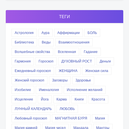
ТЕГИ
Астрология
Аура
Аффирмации
БОЛЬ
Библиотека
Веды
Взаимоотношения
Волшебные свойства
Вселенная
Гадание
Гармония
Гороскоп
ДУХОВНЫЙ РОСТ
Деньги
Ежедневный гороскоп
ЖЕНЩИНА
Женская сила
Женский гороскоп
Заговоры
Здоровье
Изобилие
Именалогия
Исполнение желаний
Исцеление
Йога
Карма
Книги
Красота
ЛУННЫЙ КАЛЕНДАРЬ
ЛЮБОВЬ
Любовный гороскоп
МАГНИТНАЯ БУРЯ
Магия
Магия камней
Магия чисел
Мандала
Мантры