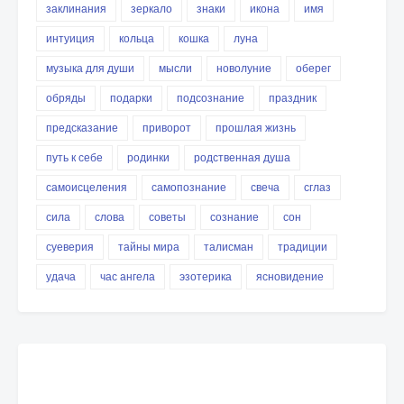
заклинания
зеркало
знаки
икона
имя
интуиция
кольца
кошка
луна
музыка для души
мысли
новолуние
оберег
обряды
подарки
подсознание
праздник
предсказание
приворот
прошлая жизнь
путь к себе
родинки
родственная душа
самоисцеления
самопознание
свеча
сглаз
сила
слова
советы
сознание
сон
суеверия
тайны мира
талисман
традиции
удача
час ангела
эзотерика
ясновидение