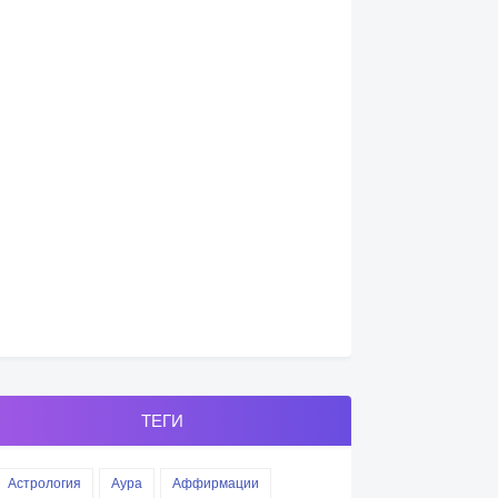
ТЕГИ
Астрология
Аура
Аффирмации