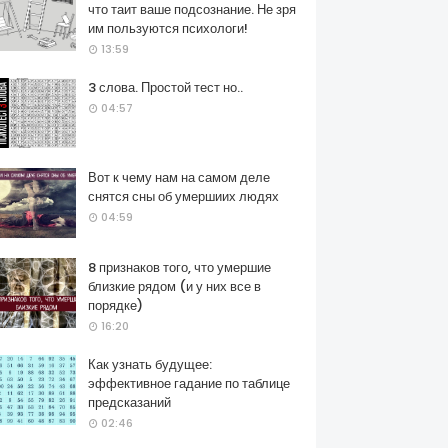
что таит ваше подсознание. Не зря
им пользуются психологи!
13:59
3 слова. Простой тест но..
04:57
Вот к чему нам на самом деле
снятся сны об умершиих людях
04:59
8 признаков того, что умершие
близкие рядом (и у них все в
порядке)
16:20
Как узнать будущее:
эффективное гадание по таблице
предсказаний
02:46