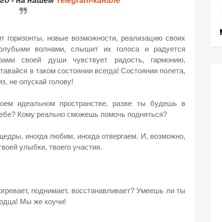
о - на нашем
Telegram-канале
ит горизонты, новые возможности, реализацию своих
голубыми волнами, слышит их голоса и радуется
ами своей души чувствует радость, гармонию,
тавайся в таком состоянии всегда! Состоянии полета,
з, не опускай голову!
воем идеальном пространстве, разве ты будешь в
 тебе? Кому реально сможешь помочь подняться?
щедры, иногда любим, иногда отвергаем. И, возможно,
твоей улыбки, твоего участия.
огревает, поднимает, восстанавливает? Умеешь ли ты
рдца! Мы же коучи!