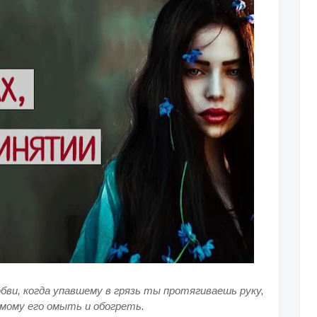
бви, когда упавшему в грязь ты протягиваешь руку,
мому его омыть и обогреть.