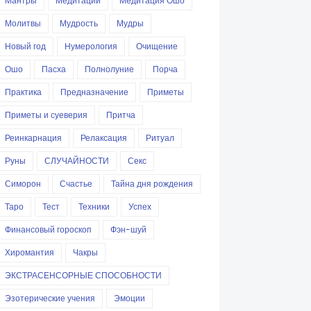
Мантры
Медитации
Медитация Ошо
Молитвы
Мудрость
Мудры
Новый год
Нумерология
Очищение
Ошо
Пасха
Полнолуние
Порча
Практика
Предназначение
Приметы
Приметы и суеверия
Притча
Реинкарнация
Релаксация
Ритуал
Руны
СЛУЧАЙНОСТИ
Секс
Симорон
Счастье
Тайна дня рождения
Таро
Тест
Техники
Успех
Финансовый гороскоп
Фэн-шуй
Хиромантия
Чакры
ЭКСТРАСЕНСОРНЫЕ СПОСОБНОСТИ
Эзотерические учения
Эмоции