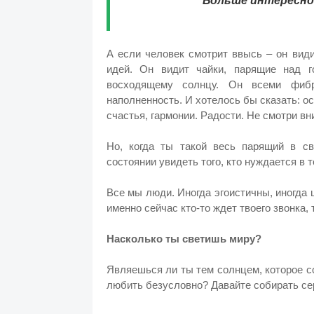
Больше интересног
А если человек смотрит ввысь – он вид
идей. Он видит чайки, парящие над 
восходящему солнцу. Он всеми фибр
наполненность. И хотелось бы сказать: ос
счастья, гармонии. Радости. Не смотри вни
Но, когда ты такой весь парящий в с
состоянии увидеть того, кто нуждается в
Все мы люди. Иногда эгоистичны, иногда 
именно сейчас кто-то ждет твоего звонка, 
Насколько ты светишь миру?
Являешься ли ты тем солнцем, которое с
любить безусловно? Давайте собирать се