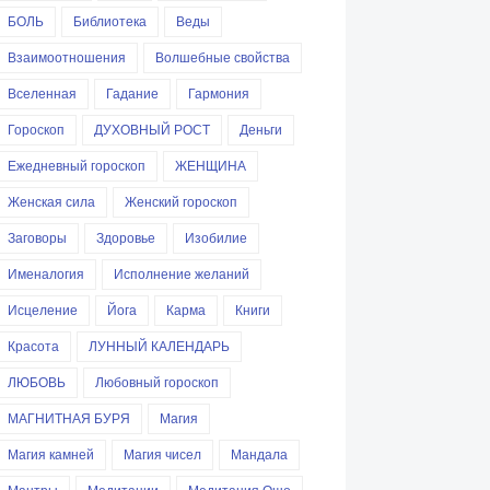
БОЛЬ
Библиотека
Веды
Взаимоотношения
Волшебные свойства
Вселенная
Гадание
Гармония
Гороскоп
ДУХОВНЫЙ РОСТ
Деньги
Ежедневный гороскоп
ЖЕНЩИНА
Женская сила
Женский гороскоп
Заговоры
Здоровье
Изобилие
Именалогия
Исполнение желаний
Исцеление
Йога
Карма
Книги
Красота
ЛУННЫЙ КАЛЕНДАРЬ
ЛЮБОВЬ
Любовный гороскоп
МАГНИТНАЯ БУРЯ
Магия
Магия камней
Магия чисел
Мандала