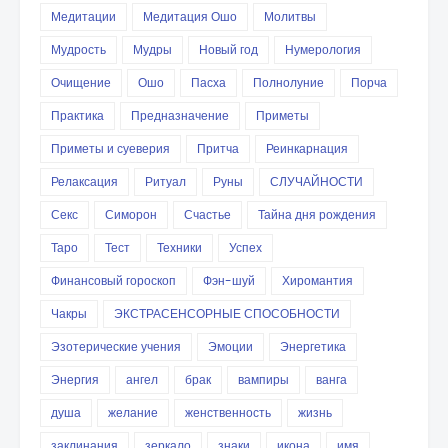
Медитации
Медитация Ошо
Молитвы
Мудрость
Мудры
Новый год
Нумерология
Очищение
Ошо
Пасха
Полнолуние
Порча
Практика
Предназначение
Приметы
Приметы и суеверия
Притча
Реинкарнация
Релаксация
Ритуал
Руны
СЛУЧАЙНОСТИ
Секс
Симорон
Счастье
Тайна дня рождения
Таро
Тест
Техники
Успех
Финансовый гороскоп
Фэн-шуй
Хиромантия
Чакры
ЭКСТРАСЕНСОРНЫЕ СПОСОБНОСТИ
Эзотерические учения
Эмоции
Энергетика
Энергия
ангел
брак
вампиры
ванга
душа
желание
женственность
жизнь
заклинания
зеркало
знаки
икона
имя