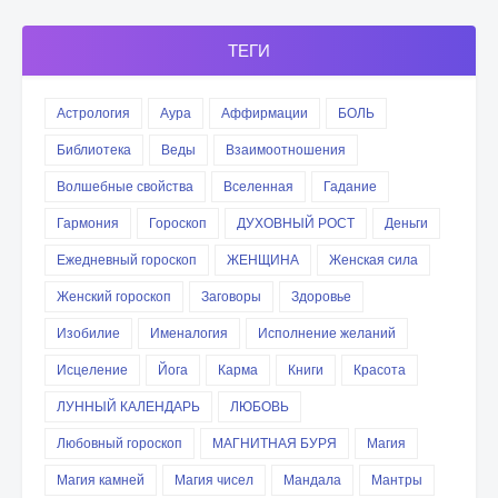
ТЕГИ
Астрология
Аура
Аффирмации
БОЛЬ
Библиотека
Веды
Взаимоотношения
Волшебные свойства
Вселенная
Гадание
Гармония
Гороскоп
ДУХОВНЫЙ РОСТ
Деньги
Ежедневный гороскоп
ЖЕНЩИНА
Женская сила
Женский гороскоп
Заговоры
Здоровье
Изобилие
Именалогия
Исполнение желаний
Исцеление
Йога
Карма
Книги
Красота
ЛУННЫЙ КАЛЕНДАРЬ
ЛЮБОВЬ
Любовный гороскоп
МАГНИТНАЯ БУРЯ
Магия
Магия камней
Магия чисел
Мандала
Мантры