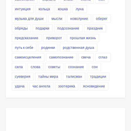
интуиция
кольца
кошка
луна
музыка для души
мысли
новолуние
оберег
обряды
подарки
подсознание
праздник
предсказание
приворот
прошлая жизнь
путь к себе
родинки
родственная душа
самоисцеления
самопознание
свеча
сглаз
сила
слова
советы
сознание
сон
суеверия
тайны мира
талисман
традиции
удача
час ангела
эзотерика
ясновидение