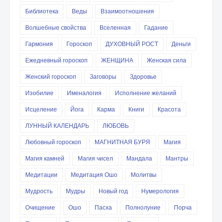
Библиотека
Веды
Взаимоотношения
Волшебные свойства
Вселенная
Гадание
Гармония
Гороскоп
ДУХОВНЫЙ РОСТ
Деньги
Ежедневный гороскоп
ЖЕНЩИНА
Женская сила
Женский гороскоп
Заговоры
Здоровье
Изобилие
Именалогия
Исполнение желаний
Исцеление
Йога
Карма
Книги
Красота
ЛУННЫЙ КАЛЕНДАРЬ
ЛЮБОВЬ
Любовный гороскоп
МАГНИТНАЯ БУРЯ
Магия
Магия камней
Магия чисел
Мандала
Мантры
Медитации
Медитация Ошо
Молитвы
Мудрость
Мудры
Новый год
Нумерология
Очищение
Ошо
Пасха
Полнолуние
Порча