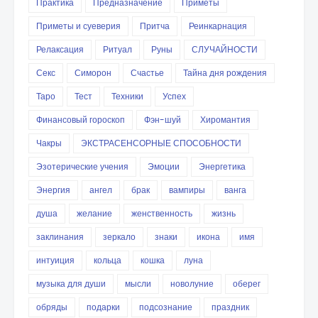
Практика
Предназначение
Приметы
Приметы и суеверия
Притча
Реинкарнация
Релаксация
Ритуал
Руны
СЛУЧАЙНОСТИ
Секс
Симорон
Счастье
Тайна дня рождения
Таро
Тест
Техники
Успех
Финансовый гороскоп
Фэн-шуй
Хиромантия
Чакры
ЭКСТРАСЕНСОРНЫЕ СПОСОБНОСТИ
Эзотерические учения
Эмоции
Энергетика
Энергия
ангел
брак
вампиры
ванга
душа
желание
женственность
жизнь
заклинания
зеркало
знаки
икона
имя
интуиция
кольца
кошка
луна
музыка для души
мысли
новолуние
оберег
обряды
подарки
подсознание
праздник