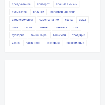
предсказание
приворот
прошлая жизнь
путь к себе
родинки
родственная душа
самоисцеления
самопознание
свеча
сглаз
сила
слова
советы
сознание
сон
суеверия
тайны мира
талисман
традиции
удача
час ангела
эзотерика
ясновидение