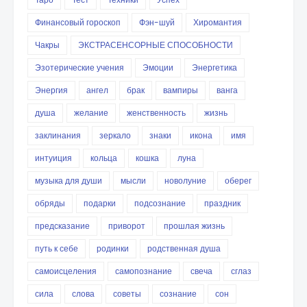
Финансовый гороскоп
Фэн-шуй
Хиромантия
Чакры
ЭКСТРАСЕНСОРНЫЕ СПОСОБНОСТИ
Эзотерические учения
Эмоции
Энергетика
Энергия
ангел
брак
вампиры
ванга
душа
желание
женственность
жизнь
заклинания
зеркало
знаки
икона
имя
интуиция
кольца
кошка
луна
музыка для души
мысли
новолуние
оберег
обряды
подарки
подсознание
праздник
предсказание
приворот
прошлая жизнь
путь к себе
родинки
родственная душа
самоисцеления
самопознание
свеча
сглаз
сила
слова
советы
сознание
сон