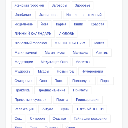
Женский гороскоп
Заговоры
Здоровье
Изобилие
Именалогия
Исполнение желаний
Исцеление
Йога
Карма
Книги
Красота
ЛУННЫЙ КАЛЕНДАРЬ
ЛЮБОВЬ
Любовный гороскоп
МАГНИТНАЯ БУРЯ
Магия
Магия камней
Магия чисел
Мандала
Мантры
Медитации
Медитация Ошо
Молитвы
Мудрость
Мудры
Новый год
Нумерология
Очищение
Ошо
Пасха
Полнолуние
Порча
Практика
Предназначение
Приметы
Приметы и суеверия
Притча
Реинкарнация
Релаксация
Ритуал
Руны
СЛУЧАЙНОСТИ
Секс
Симорон
Счастье
Тайна дня рождения
Таро
Тест
Техники
Успех