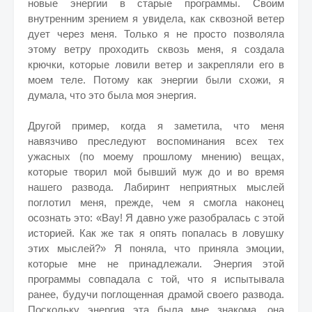
новые энергии в старые программы. Своим
внутренним зрением я увидела, как сквозной ветер
дует через меня. Только я не просто позволяла
этому ветру проходить сквозь меня, я создала
крючки, которые ловили ветер и закрепляли его в
моем теле. Потому как энергии были схожи, я
думала, что это была моя энергия.
Другой пример, когда я заметила, что меня
навязчиво преследуют воспоминания всех тех
ужасных (по моему прошлому мнению) вещах,
которые творил мой бывший муж до и во время
нашего развода. Лабиринт неприятных мыслей
поглотил меня, прежде, чем я смогла наконец
осознать это: «Вау! Я давно уже разобралась с этой
историей. Как же так я опять попалась в ловушку
этих мыслей?» Я поняла, что приняла эмоции,
которые мне не принадлежали. Энергия этой
программы совпадала с той, что я испытывала
ранее, будучи поглощенная драмой своего развода.
Поскольку энергия эта была мне знакома, она